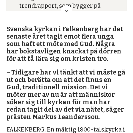
trendrapport, som bygger på
ungdomars enkätsvar, förutsågs
Jesus bli en av 2025 års stora
Svenska kyrkan i Falkenberg har det
trender.
senaste året tagit emot flera unga
Det som ofta lyfts fram som tecken
som haft ett möte med Gud. Några
på en Jesustrend är Svenska
har bokstavligen knackat på dörren
för att få lära sig om kristen tro.
kyrkans uppåtgående statistik,
undersökningar som visar att fler
– Tidigare har vi tänkt att vi måste gå
unga tror på Gud, ber och
ut och berätta om att det finns en
regelbundet går till en religiös
Gud, traditionell mission. Det vi
samlingsplats och en upplevelse av
möter mer av nu är att människor
att det är mer öppet att prata om
söker sig till kyrkan för man har
tro i dag.
redan tagit del av det via nätet, säger
prästen Markus Leandersson.
Det finns även skeptiker som
menar att det inte alls finns någon
FALKENBERG. En mäktig 1800-talskyrka i