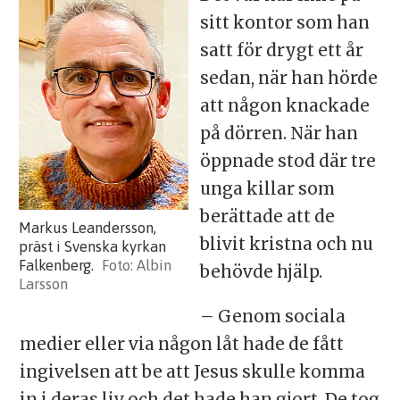
sitt kontor som han
satt för drygt ett år
sedan, när han hörde
att någon knackade
på dörren. När han
öppnade stod där tre
unga killar som
berättade att de
Markus Leandersson,
blivit kristna och nu
präst i Svenska kyrkan
Falkenberg.
Albin
behövde hjälp.
Larsson
– Genom sociala
medier eller via någon låt hade de fått
ingivelsen att be att Jesus skulle komma
in i deras liv och det hade han gjort. De tog