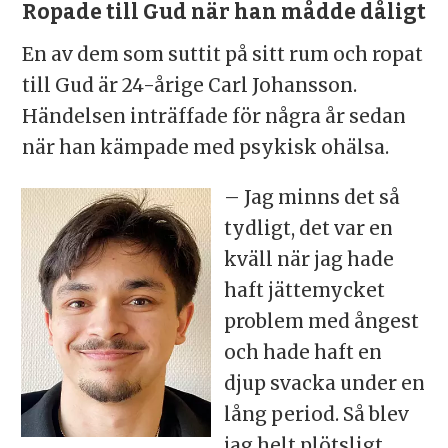
Ropade till Gud när han mådde dåligt
En av dem som suttit på sitt rum och ropat
till Gud är 24-årige Carl Johansson.
Händelsen inträffade för några år sedan
när han kämpade med psykisk ohälsa.
– Jag minns det så
tydligt, det var en
kväll när jag hade
haft jättemycket
problem med ångest
och hade haft en
djup svacka under en
lång period. Så blev
jag helt plötsligt