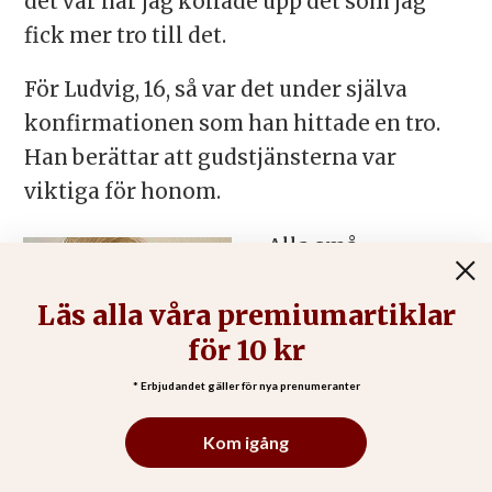
det var när jag kollade upp det som jag
fick mer tro till det.
För Ludvig, 16, så var det under själva
konfirmationen som han hittade en tro.
Han berättar att gudstjänsterna var
viktiga för honom.
– Alla små
gudstjänster vi hade
under
konfirmationen,
man kunde känna
att man kom
närmare Gud. Jag
ville lära mig mer