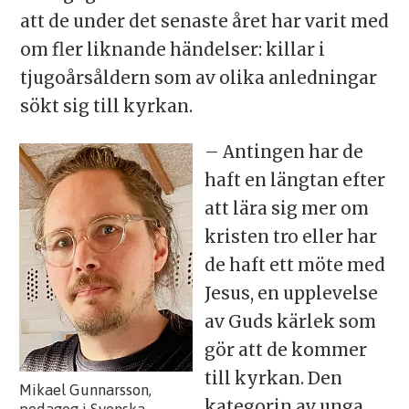
att de under det senaste året har varit med
om fler liknande händelser: killar i
tjugoårsåldern som av olika anledningar
sökt sig till kyrkan.
– Antingen har de
haft en längtan efter
att lära sig mer om
kristen tro eller har
de haft ett möte med
Jesus, en upplevelse
av Guds kärlek som
gör att de kommer
till kyrkan. Den
Mikael Gunnarsson,
kategorin av unga
pedagog i Svenska