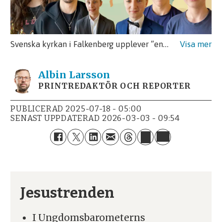
Svenska kyrkan i Falkenberg upplever ”en vår”, som prästen Markus Leandersson beskriver det. På bilden ett gäng gamla konfirmander och Carl Johansson (andra till vänster) som ropade till Gud när han hade det som tuffast.
Albin
Larsson
PRINTREDAKTÖR OCH REPORTER
PUBLICERAD
2025-07-18 - 05:00
SENAST UPPDATERAD
2026-03-03 - 09:54
Jesustrenden
I Ungdomsbarometerns