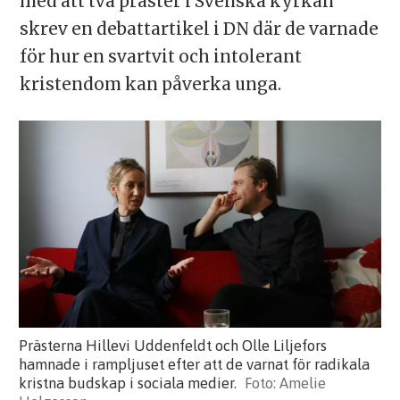
med att två präster i Svenska kyrkan
skrev en debattartikel i DN där de varnade
för hur en svartvit och intolerant
kristendom kan påverka unga.
Prästerna Hillevi Uddenfeldt och Olle Liljefors
hamnade i rampljuset efter att de varnat för radikala
kristna budskap i sociala medier.
Amelie