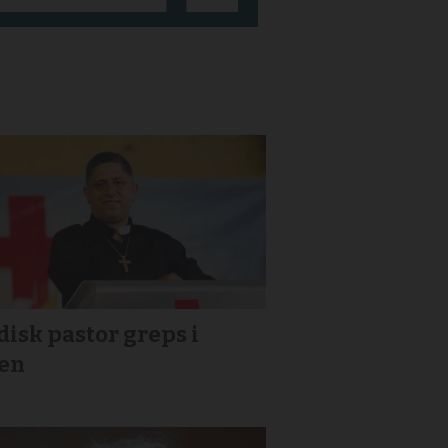
isk pastor greps i
ien