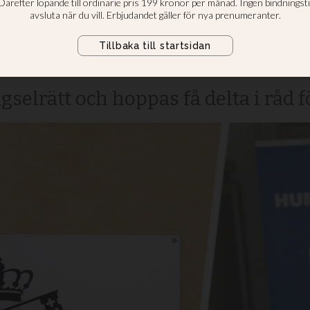
erna godkänns 
und
gselrätt och hoppas få delta i råd