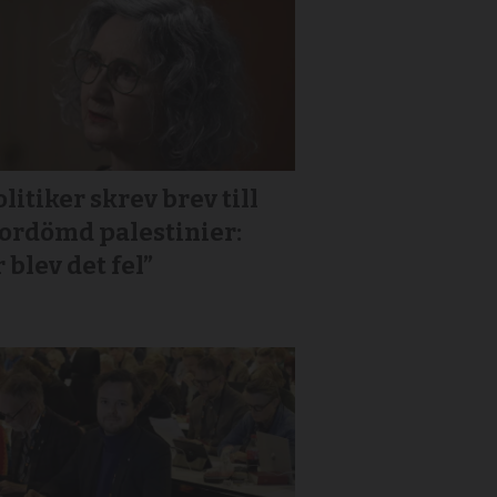
litiker skrev brev till
or­dömd palestinier:
 blev det fel”