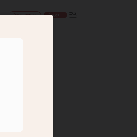
Prenumerera
Logga in
ns