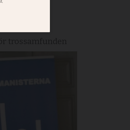
som
 för trossamfunden