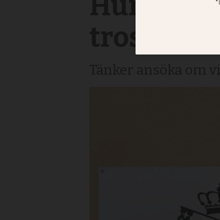
Humanist
trossamf
Tänker ansöka om vi