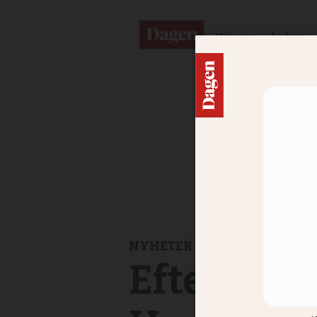
Nyheter
Ledare
NYHETER
Efter två 