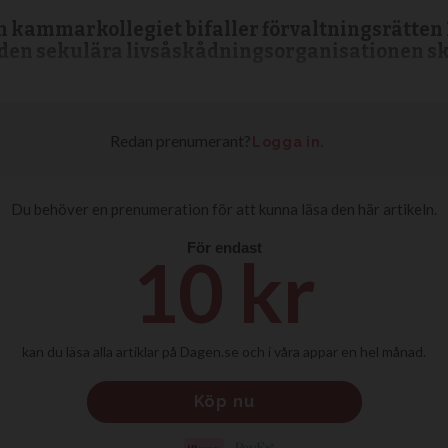
rån kammarkollegiet bifaller förvaltningsrätt
 den sekulära livsåskådningsorganisationen sk