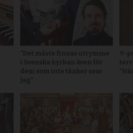
”Det måste finnas utrymme
V-po
s
i Svenska kyrkan även för
terr
dem som inte tänker som
”Här
jag”