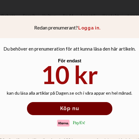
Debatt
Familj
Kultur
Podd
Livsstil
Kontakt
Anno
avslag – sekulära