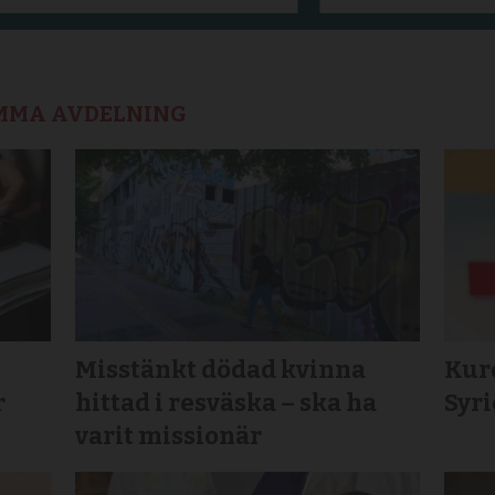
AMMA AVDELNING
Misstänkt dödad kvinna
Kurd
r
hittad i resväska – ska ha
Syr
varit missionär