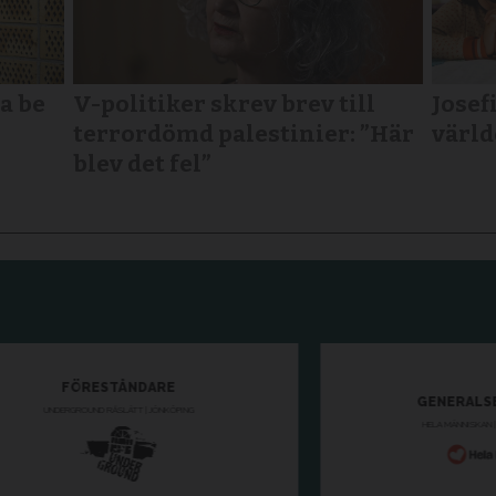
a be
V-politiker skrev brev till
Josefi
terror­dömd palestinier: ”Här
värld
blev det fel”