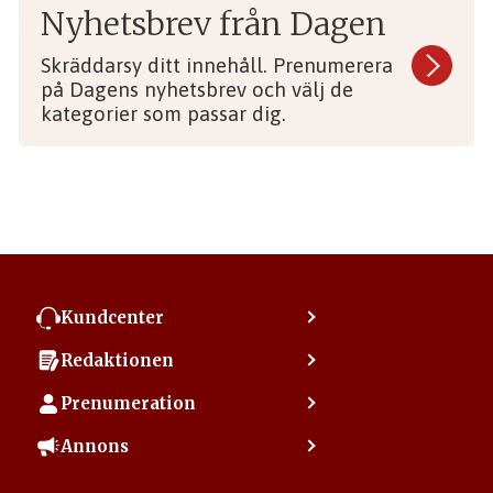
Nyhetsbrev från Dagen
Skräddarsy ditt innehåll. Prenumerera
på Dagens nyhetsbrev och välj de
kategorier som passar dig.
Kundcenter
Kontakta kundcenter
Redaktionen
Min sida
Kontakta redaktionen
Vanliga frågor
Prenumeration
Tipsa Dagen
Integritetspolicy
Bli prenumerant
Vill du debattera i Dagen?
Annons
Användarvillkor
Så skapar du ett konto
Lös korsord och sudoku
Kontakta annons
Om kakor (cookies)
Ladda ner Dagens appar