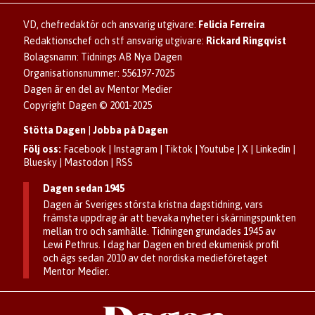
Dagen förklarar
Annonsera
Hantera kakor (cookies)
Dagens nyhetsbrev
Upphovsrätt och AI
Rubrikannonser
VD, chefredaktör och ansvarig utgivare:
Felicia Ferreira
Dagen som taltidningen
Om Dagen
Familjeannonser
Redaktionschef och stf ansvarig utgivare:
Rickard Ringqvist
Senaste numret av eDagen
Se dödsannonser/minnesrum
Bolagsnamn: Tidnings AB Nya Dagen
Dagens arkiv
Organisationsnummer: 556197-7025
Anmäl störande/felaktig annons
Dagen är en del av Mentor Medier
Copyright Dagen © 2001-2025
Stötta Dagen
|
Jobba på Dagen
Följ oss:
Facebook
|
Instagram
|
Tiktok
|
Youtube
|
X
|
Linkedin
|
Bluesky
|
Mastodon
|
RSS
Dagen sedan 1945
Dagen är Sveriges största kristna dagstidning, vars
främsta uppdrag är att bevaka nyheter i skärningspunkten
mellan tro och samhälle. Tidningen grundades 1945 av
Lewi Pethrus. I dag har Dagen en bred ekumenisk profil
och ägs sedan 2010 av det nordiska medieföretaget
Mentor Medier.