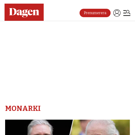
Prenumerera
Monarki
–
Dagen
MONARKI