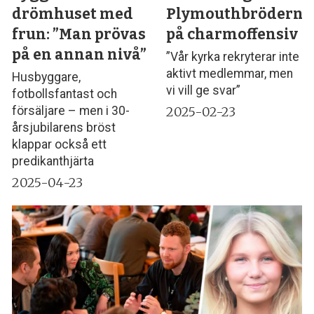
drömhuset med
Plymouthbröderna
frun: ”Man prövas
på charmoffensiv
på en annan nivå”
”Vår kyrka rekryterar inte
aktivt medlemmar, men
Husbyggare,
vi vill ge svar”
fotbollsfantast och
2025-02-23
försäljare – men i 30-
årsjubilarens bröst
klappar också ett
predikanthjärta
2025-04-23