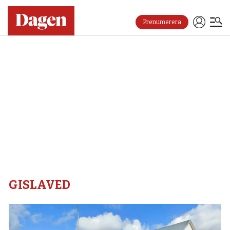
Prenumerera
Gislaved
–
Dagen
GISLAVED