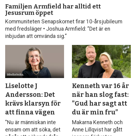
Familjen Armfield har alltid ett
Jesusrum öppet
Kommuniteten Senapskornet firar 10-årsjubileum
med fredsläger • Joshua Armfield: ”Det är en
inbjudan att omvända sig.”
Liselotte J
Kenneth var 16 år
Andersson: Det
när han slog fast:
krävs klarsyn för
”Gud har sagt att
att finna vägen
du är min fru”
"Nu är människan inte
Makarna Kenneth och
ensam om att söka, det
Anne Lillqvist har gått