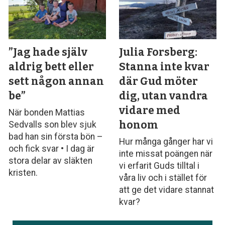
”Jag hade själv
Julia Forsberg:
aldrig bett eller
Stanna inte kvar
sett någon annan
där Gud möter
be”
dig, utan vandra
vidare med
När bonden Mattias
honom
Sedvalls son blev sjuk
bad han sin första bön –
Hur många gånger har vi
och fick svar • I dag är
inte missat poängen när
stora delar av släkten
vi erfarit Guds tilltal i
kristen.
våra liv och i stället för
att ge det vidare stannat
kvar?