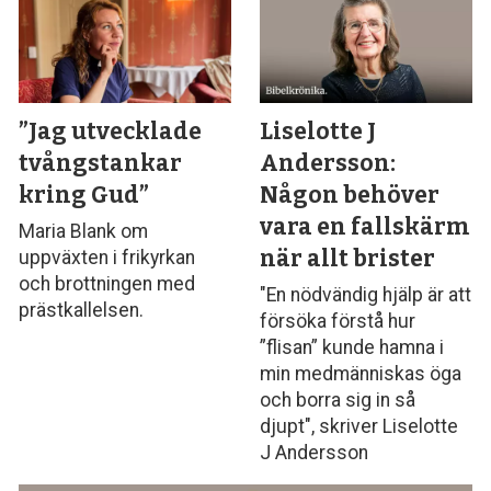
”Jag utvecklade
Liselotte J
tvångstankar
Andersson:
kring Gud”
Någon behöver
vara en fallskärm
Maria Blank om
när allt brister
uppväxten i frikyrkan
och brottningen med
"En nödvändig hjälp är att
prästkallelsen.
försöka förstå hur
”flisan” kunde hamna i
min medmänniskas öga
och borra sig in så
djupt", skriver Liselotte
J Andersson