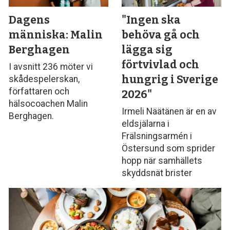
Dagens
"Ingen ska
människa: Malin
behöva gå och
Berghagen
lägga sig
förtvivlad och
I avsnitt 236 möter vi
hungrig i Sverige
skådespelerskan,
författaren och
2026"
hälsocoachen Malin
Irmeli Näätänen är en av
Berghagen.
eldsjälarna i
Frälsningsarmén i
Östersund som sprider
hopp när samhällets
skyddsnät brister