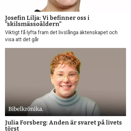
Josefin Lilja: Vi befinner oss i
”skilsmässoåldern”
Viktigt få lyfta fram det livslånga äktenskapet och
visa att det går
Julia Forsberg: Anden är svaret på livets
törst