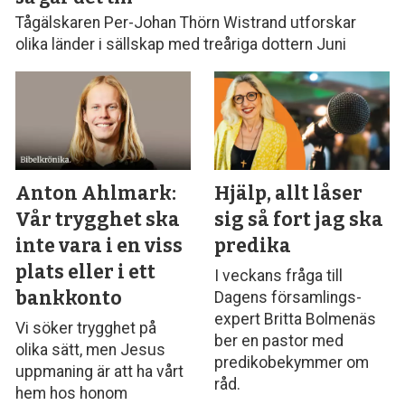
Tågälskaren Per-Johan Thörn Wistrand utforskar
olika länder i sällskap med treåriga dottern Juni
Anton Ahlmark:
Hjälp, allt låser
Vår trygghet ska
sig så fort jag ska
inte vara i en viss
predika
plats eller i ett
I veckans fråga till
bankkonto
Dagens församlings­
expert Britta Bolmenäs
Vi söker trygghet på
ber en pastor med
olika sätt, men Jesus
predikobekymmer om
uppmaning är att ha vårt
råd.
hem hos honom