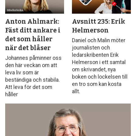
Anton Ahlmark:
Avsnitt 235: Erik
Fäst ditt ankare i
Helmerson
det som håller
Daniel och Malin möter
när det blåser
journalisten och
ledarskribenten Erik
Johannes påminner oss
Helmerson i ett samtal
den här veckan om att
om skrivandet, nya
leva liv som är
boken och lockelsen till
beständiga och stabila.
en tro som kan kosta
Att leva för det som
allt.
håller