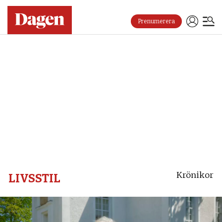
Prenumerera
Dagen
Livsstil
Krönikor
LIVSSTIL