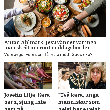
Anton Ahlmark: Jesu vänner var inga
man skröt om runt middagsborden
Vem avgör vem som får vara med i Guds rike?
Josefin Lilja: Kära
"Två kära, unga
barn, sjung inte
människor som
bara på
helst hade velat