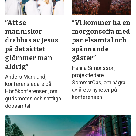
”Att se
”Vi kommer ha en
människor
morgonsoffa med
drabbas av Jesus
panelsamtal och
på det sättet
spännande
glömmer man
gäster”
aldrig”
Hanna Simonsson,
projektledare
Anders Marklund,
SommarOas, om några
konferensledare på
av årets nyheter på
Hönökonferensen, om
konferensen
gudsmöten och nattliga
dopsamtal