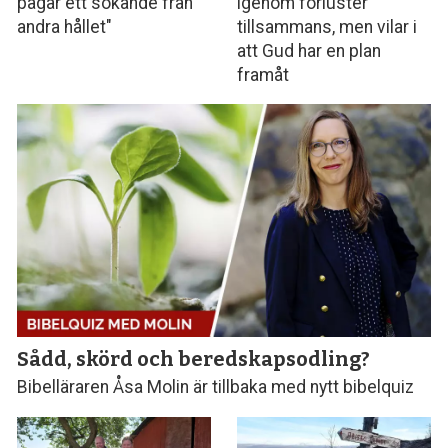
pågår ett sökande från
igenom förluster
andra hållet"
tillsammans, men vilar i
att Gud har en plan
framåt
Sådd, skörd och beredskapsodling?
Bibelläraren Åsa Molin är tillbaka med nytt bibelquiz