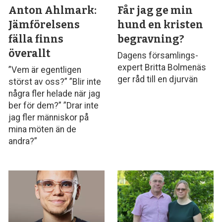
Anton Ahlmark:
Får jag ge min
Jämförelsens
hund en kristen
fälla finns
begravning?
överallt
Dagens församlings­
expert Britta Bolmenäs
”Vem är egentligen
ger råd till en djurvän
störst av oss?” ”Blir inte
några fler helade när jag
ber för dem?” ”Drar inte
jag fler människor på
mina möten än de
andra?”