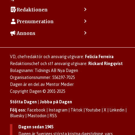
Kontakta kundcenter
Redaktionen
Min sida
Kontakta redaktionen
Vanliga frågor
Prenumeration
Tipsa Dagen
Integritetspolicy
Bli prenumerant
Vill du debattera i Dagen?
Annons
Användarvillkor
Så skapar du ett konto
Lös korsord och sudoku
Kontakta annons
Om kakor (cookies)
Ladda ner Dagens appar
Dagen förklarar
Annonsera
Hantera kakor (cookies)
Dagens nyhetsbrev
Upphovsrätt och AI
Familjeannonser
VD, chefredaktör och ansvarig utgivare:
Felicia Ferreira
Dagen som taltidningen
Om Dagen
Se dödsannonser/minnesrum
Redaktionschef och stf ansvarig utgivare:
Rickard Ringqvist
Senaste numret av eDagen
Anmäl störande/felaktig annons
Bolagsnamn: Tidnings AB Nya Dagen
Dagens arkiv
Organisationsnummer: 556197-7025
Dagen är en del av Mentor Medier
Copyright Dagen © 2001-2025
Stötta Dagen
|
Jobba på Dagen
Följ oss:
Facebook
|
Instagram
|
Tiktok
|
Youtube
|
X
|
Linkedin
|
Bluesky
|
Mastodon
|
RSS
Dagen sedan 1945
Dagen är Sveriges största kristna dagstidning, vars