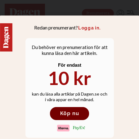
Prenumerera
JUBILAR
”Pastorn måste förstå
musikens kraft i