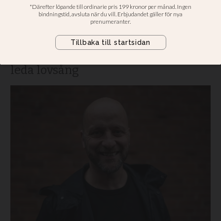
gudstjänsten”
Bo-Göran Leckström vill kombinera
rollen som föreståndare i
Huskvarna pingst med att fortsätta
leda lovsång