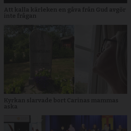
Att kalla kärleken en gåva från Gud avgör
inte frågan
Kyrkan slarvade bort Carinas mammas
aska