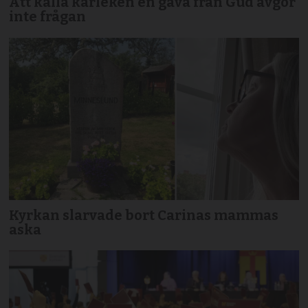
Att kalla kärleken en gåva från Gud avgör
inte frågan
Kyrkan slarvade bort Carinas mammas
aska