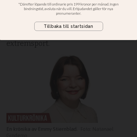
och skönhetsfixeringen
Emmy Stiernblad: I Japan, där man
länge haft låga födslotal, är jakten
på ett evigt ungdomligt utseende en
extremsport.
En krönika av Emmy Stiernblad.
Natanael
Gindemo