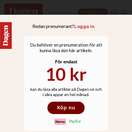
Prenumerera
KULTURKRÖNIKA
När vi väljer bort barn
skenar karriärshetsen