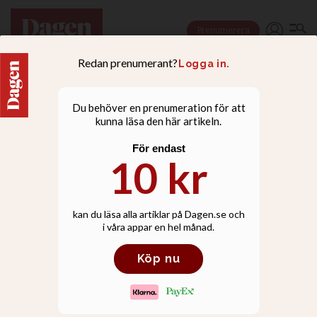
Prenumerera
NYHETER
Forssmed hoppas att
kyrkliga organisationer