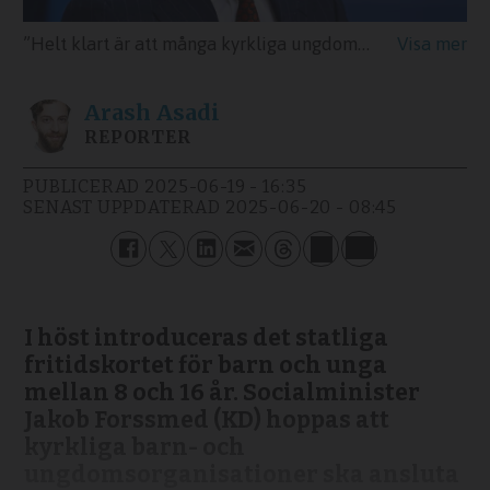
”Helt klart är att många kyrkliga ungdomsorganisationer har möjlighet att vara med i fritidskortssystemet. Jag hoppas förstås att man vill ansöka och vill vara med i det här”, säger socialminister Jakob Forssmed (KD) till Dagen.
Arash
Asadi
REPORTER
PUBLICERAD
2025-06-19 - 16:35
SENAST UPPDATERAD
2025-06-20 - 08:45
I höst introduceras det statliga
fritidskortet för barn och unga
mellan 8 och 16 år. Socialminister
Jakob Forssmed (KD) hoppas att
kyrkliga barn- och
ungdomsorganisationer ska ansluta