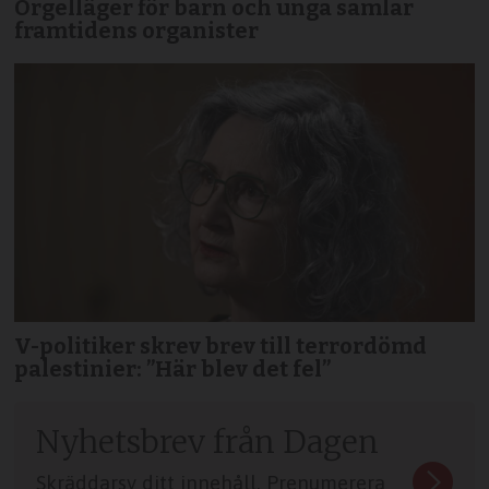
Orgelläger för barn och unga samlar
framtidens organister
V-politiker skrev brev till terror­dömd
palestinier: ”Här blev det fel”
Nyhetsbrev från Dagen
Skräddarsy ditt innehåll. Prenumerera