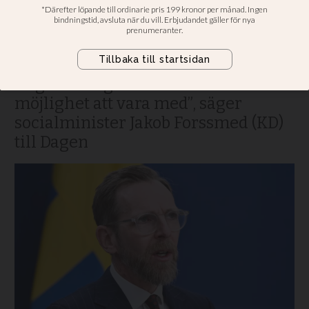
ska vara med när
fritidskort lanseras
”Många kyrkliga
ungdomsorganisationer har
möjlighet att vara med”, säger
socialminister Jakob Forssmed (KD)
till Dagen