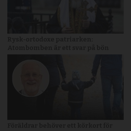
Rysk-ortodoxe patriarken:
Atombomben är ett svar på bön
Föräldrar behöver ett körkort för