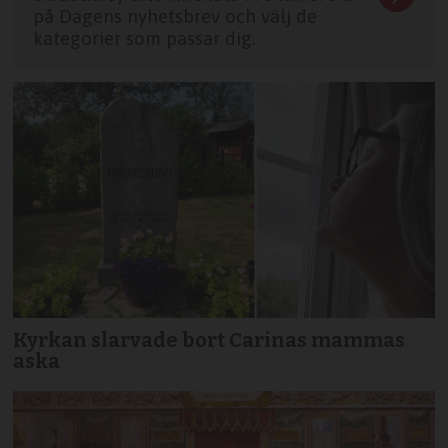
på Dagens nyhetsbrev och välj de
kategorier som passar dig.
Kyrkan slarvade bort Carinas mammas
aska