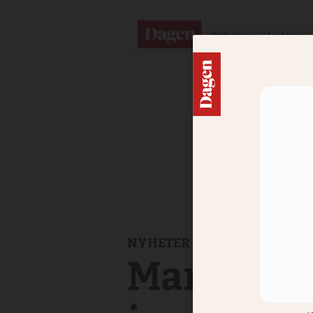
Nyheter
Ledare
NYHETER
Man åtala