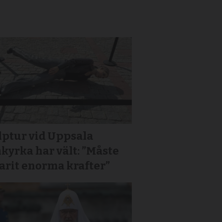
lptur vid Uppsala
yrka har vält: ”Måste
arit enorma krafter”