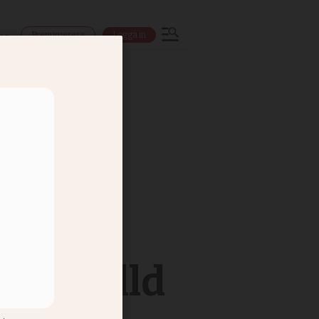
Prenumerera
Logga in
ns
 anställd