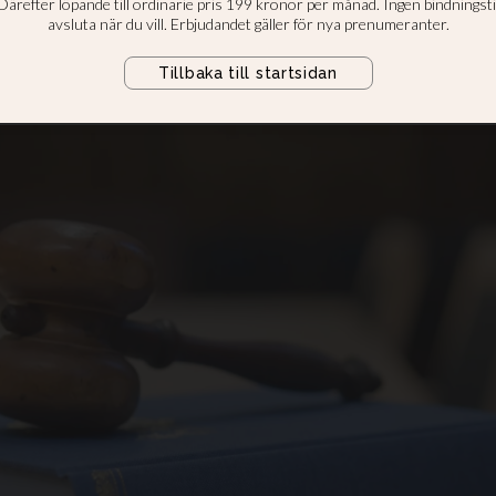
ka
kanställd i ansiktet – erkänner bro