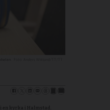
nheten.
Anders Wiklund/TT/TT
i en kyrka i Halmstad.