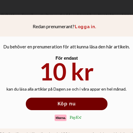
Debatt
Familj
Kultur
Podd
Livsstil
Kontakt
Anno
s – misshandlade