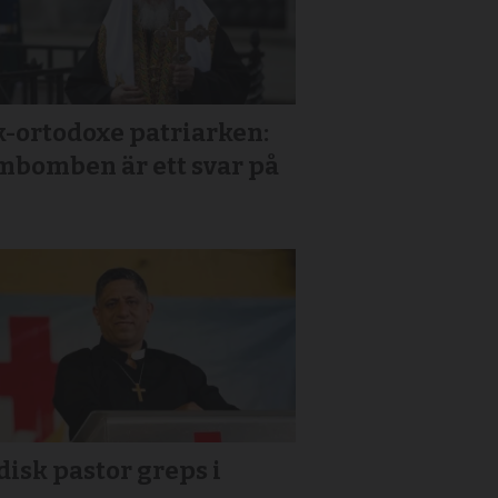
k-ortodoxe patriarken:
mbomben är ett svar på
isk pastor greps i