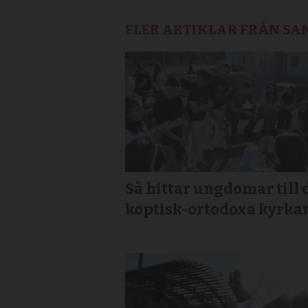
FLER ARTIKLAR FRÅN S
Så hittar ungdomar till 
koptisk-ortodoxa kyrka