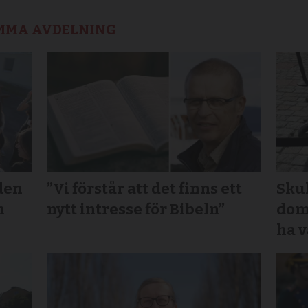
AMMA AVDELNING
den
”Vi förstår att det finns ett
Sku
n
nytt intresse för Bibeln”
domk
ha v