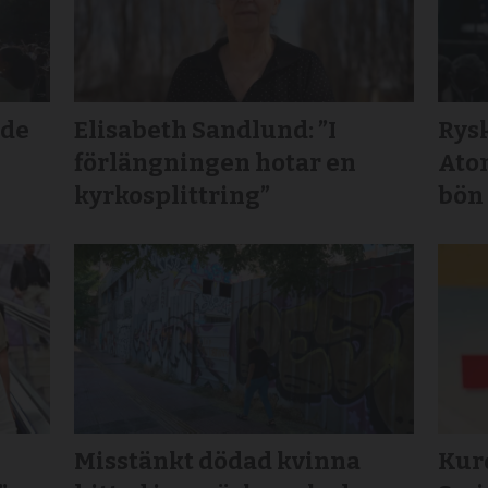
lde
Elisabeth Sandlund: ”I
Rys
förlängningen hotar en
Ato
kyrkosplittring”
bön
Misstänkt dödad kvinna
Kurd