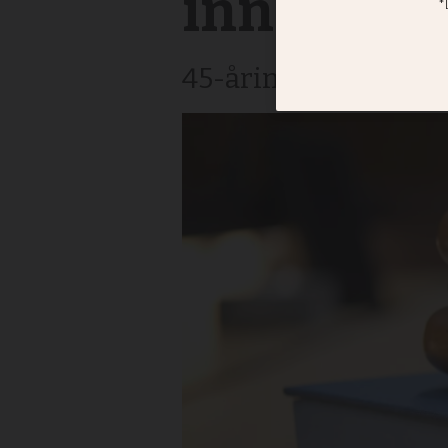
inne i kyr
45-åring slog en kyr