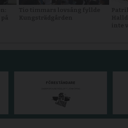
n:
Tio timmars lovsång fyllde
Patri
 på
Kungsträdgården
Halld
inte 