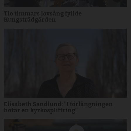
Tio timmars lovsång fyllde
Kungsträdgården
Elisabeth Sandlund: ”I förlängningen
hotar en kyrkosplittring”