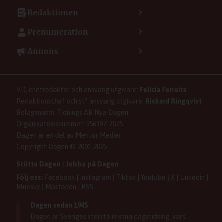
Kontakta kundcenter
Redaktionen
Min sida
Kontakta redaktionen
Vanliga frågor
Prenumeration
Tipsa Dagen
Integritetspolicy
Bli prenumerant
Vill du debattera i Dagen?
Annons
Användarvillkor
Så skapar du ett konto
Lös korsord och sudoku
Kontakta annons
Om kakor (cookies)
Ladda ner Dagens appar
Dagen förklarar
Annonsera
Hantera kakor (cookies)
Dagens nyhetsbrev
Upphovsrätt och AI
Familjeannonser
VD, chefredaktör och ansvarig utgivare:
Felicia Ferreira
Dagen som taltidningen
Om Dagen
Se dödsannonser/minnesrum
Redaktionschef och stf ansvarig utgivare:
Rickard Ringqvist
Senaste numret av eDagen
Anmäl störande/felaktig annons
Bolagsnamn: Tidnings AB Nya Dagen
Dagens arkiv
Organisationsnummer: 556197-7025
Dagen är en del av Mentor Medier
Copyright Dagen © 2001-2025
Stötta Dagen
|
Jobba på Dagen
Följ oss:
Facebook
|
Instagram
|
Tiktok
|
Youtube
|
X
|
Linkedin
|
Bluesky
|
Mastodon
|
RSS
Dagen sedan 1945
Dagen är Sveriges största kristna dagstidning, vars