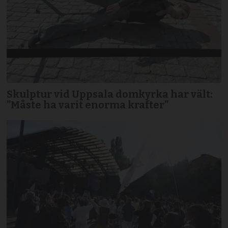
Skulptur vid Uppsala domkyrka har vält:
”Måste ha varit enorma krafter”