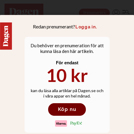
Prenumerera
NYHETER
Palestinier tackar nej till
vaccinleverans från