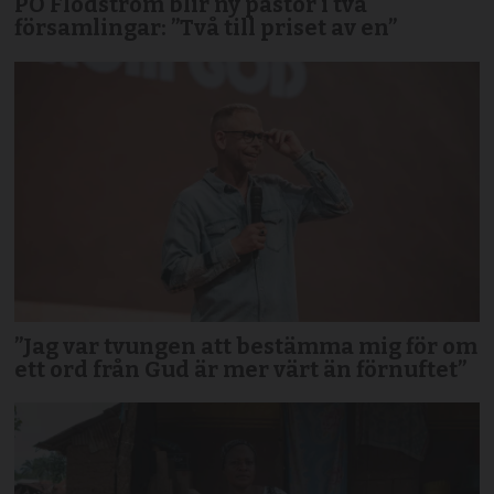
PO Flodström blir ny pastor i två
församlingar: ”Två till priset av en”
”Jag var tvungen att bestämma mig för om
ett ord från Gud är mer värt än förnuftet”