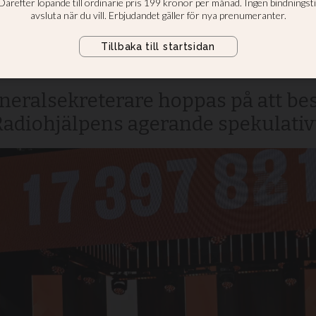
 Läkarmissionen –
eralsekreterare hoppas på att bes
 Radiohjälpens agerande spekulativ