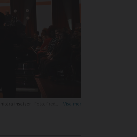
itära insatser.
Fredrik Sandberg/TT