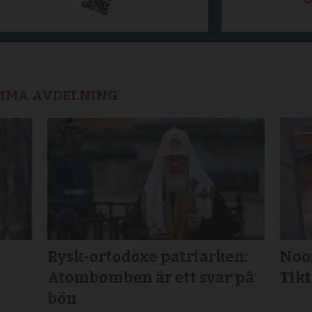
AMMA AVDELNING
Rysk-ortodoxe patriarken:
Noos
Atombomben är ett svar på
Tikt
bön