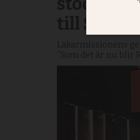
stöd till
till Sida
Läkarmissionens gen
”Som det är nu blir