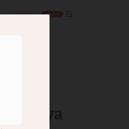
Prenumerera
Logga in
ns
t om nya