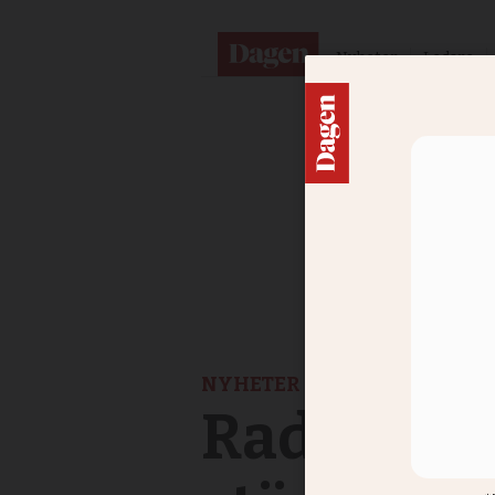
Nyheter
Ledare
NYHETER
Radiohjäl