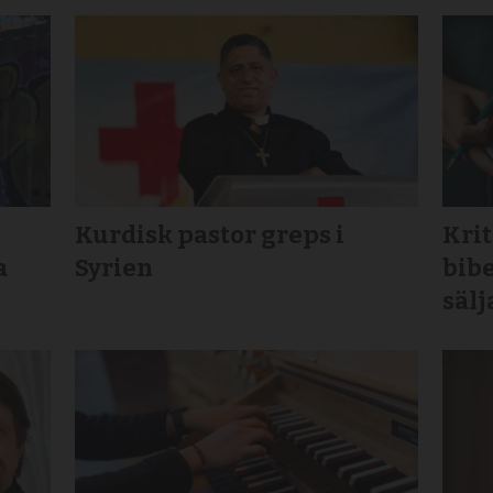
Kurdisk pastor greps i
Krit
a
Syrien
bibe
sälj