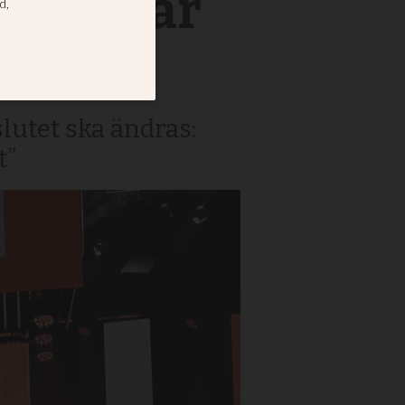
 hänvisar
lutet ska ändras:
t”