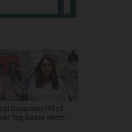
hi Dadgostar (V) på
ok: ”Jag älskar abort”