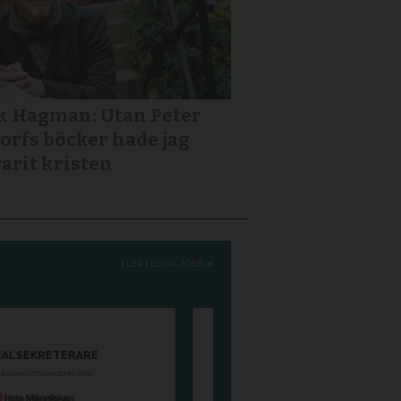
k Hagman: Utan Peter
orfs böcker hade jag
varit kristen