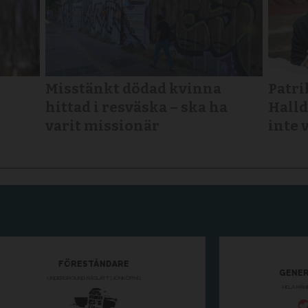
Misstänkt dödad kvinna
Patri
hittad i resväska – ska ha
Halld
varit missionär
inte 