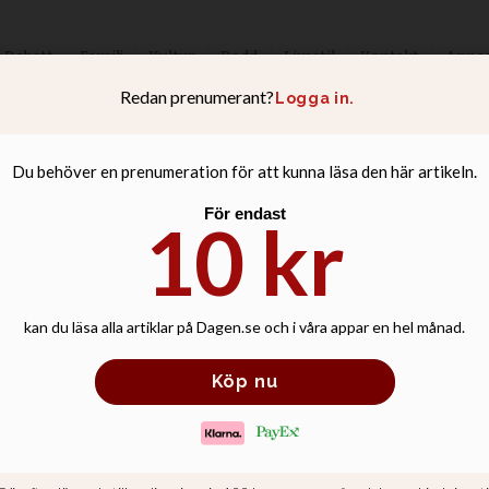
Debatt
Familj
Kultur
Podd
Livsstil
Kontakt
Anno
pen pausar beslu