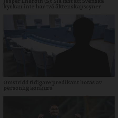
Jesper Eneroth (S): Slå fast att Svenska
kyrkan inte har två äktenskapssyner
Omstridd tidigare predikant hotas av
personlig konkurs