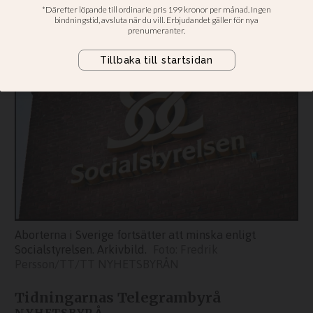
minskade i Sverige under förra året
Aborterna i Sverige fortsätter att minska enligt
Socialstyrelsen. Arkivbild.
Fredrik
Persson/TT/TT NYHETSBYRÅN
Tidningarnas Telegrambyrå