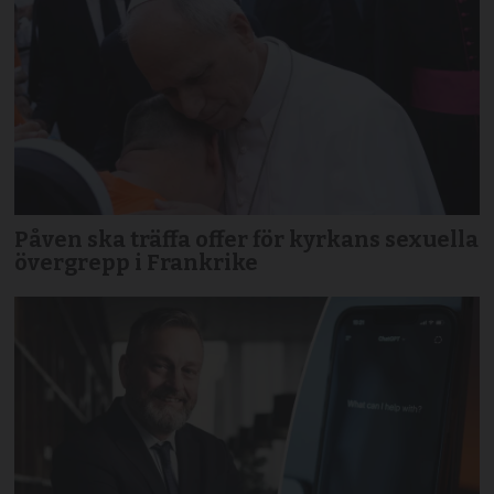
Påven ska träffa offer för kyrkans sexuella
övergrepp i Frankrike