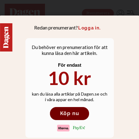
Prenumerera
Tonårsaborterna
fortsätter att minska
Även totalsiffran för antalet aborter