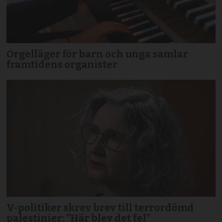
Orgelläger för barn och unga samlar
framtidens organister
V-politiker skrev brev till terror­dömd
palestinier: ”Här blev det fel”