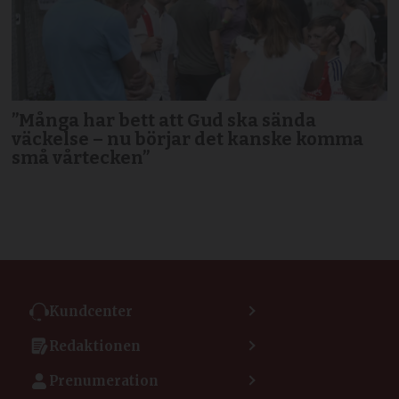
”Många har bett att Gud ska sända
väckelse – nu börjar det kanske komma
små vårtecken”
Kundcenter
Kontakta kundcenter
Redaktionen
Min sida
Kontakta redaktionen
Vanliga frågor
Prenumeration
Tipsa Dagen
Integritetspolicy