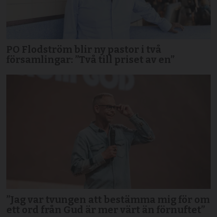
PO Flodström blir ny pastor i två
församlingar: ”Två till priset av en”
”Jag var tvungen att bestämma mig för om
ett ord från Gud är mer värt än förnuftet”