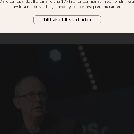
sionen i ytterlig
re en av punkterna på årskonferen