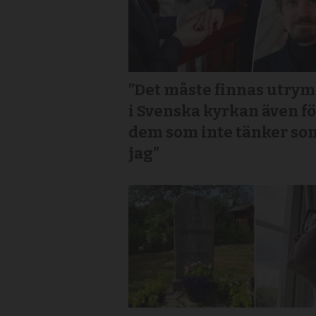
”Det måste finnas utry
i Svenska kyrkan även f
dem som inte tänker so
jag”