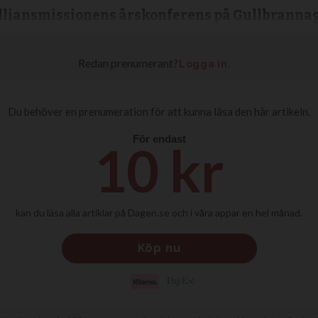
llians­missionens årskonferens på Gull­branna­