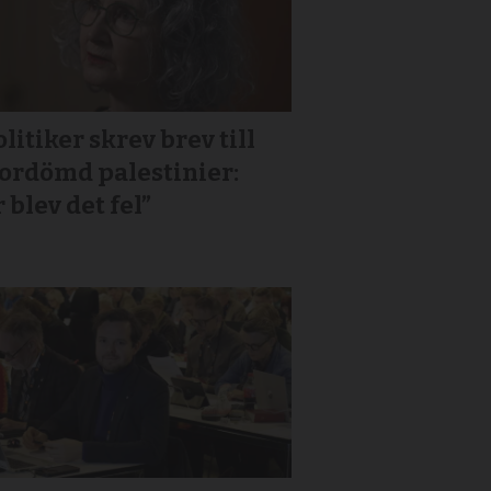
litiker skrev brev till
or­dömd palestinier:
 blev det fel”