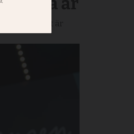
are fyra år
sen där temat är