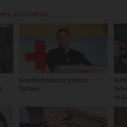
AMMA AVDELNING
Kurdisk pastor greps i
Krit
a
Syrien
bibe
sälj