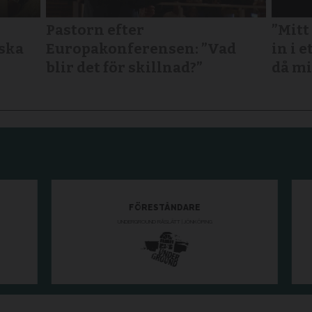
Pastorn efter
”Mitt
nska
Europakonferensen: ”Vad
in i e
blir det för skillnad?”
då mi