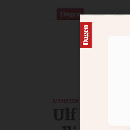
Nyheter
Ledare
NYHETER
Ulf Häggqv