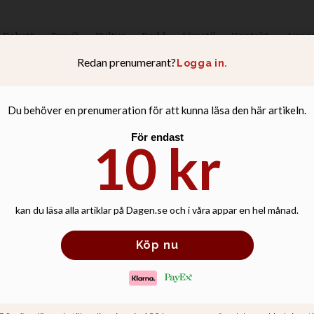
Debatt
Familj
Kultur
Podd
Livsstil
Kontakt
Anno
ist vill leda Sve