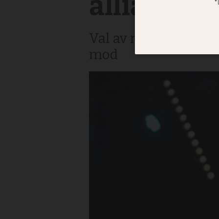
alliansmis
Val av missionsleda
mod