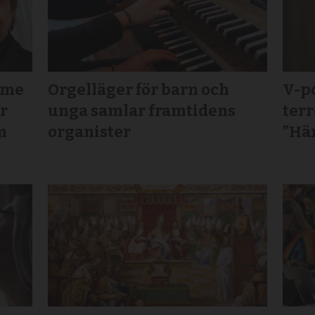
mme
Orgelläger för barn och
V-po
ör
unga samlar framtidens
terr
m
organister
”Här