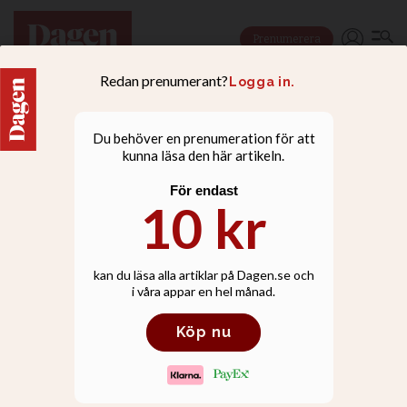
Prenumerera
RELATIONER
Erik och Mikaela Valier:
Tanken är att man ska bli