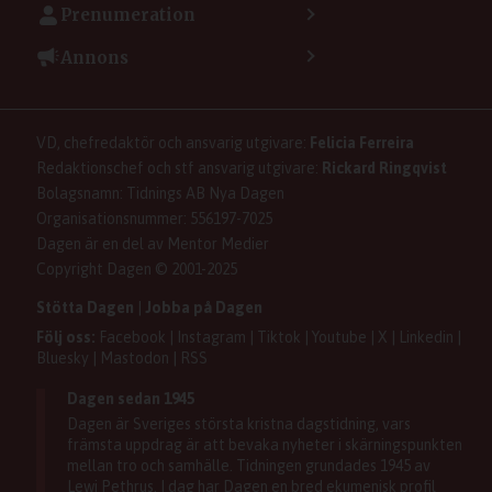
Vanliga frågor
Prenumeration
Tipsa Dagen
Integritetspolicy
Bli prenumerant
Vill du debattera i Dagen?
Annons
Användarvillkor
Så skapar du ett konto
Lös korsord och sudoku
Kontakta annons
Om kakor (cookies)
Ladda ner Dagens appar
Dagen förklarar
Annonsera
Hantera kakor (cookies)
Dagens nyhetsbrev
Upphovsrätt och AI
Rubrikannonser
VD, chefredaktör och ansvarig utgivare:
Felicia Ferreira
Dagen som taltidningen
Om Dagen
Familjeannonser
Redaktionschef och stf ansvarig utgivare:
Rickard Ringqvist
Senaste numret av eDagen
Se dödsannonser/minnesrum
Bolagsnamn: Tidnings AB Nya Dagen
Dagens arkiv
Organisationsnummer: 556197-7025
Anmäl störande/felaktig annons
Dagen är en del av Mentor Medier
Copyright Dagen © 2001-2025
Stötta Dagen
|
Jobba på Dagen
Följ oss:
Facebook
|
Instagram
|
Tiktok
|
Youtube
|
X
|
Linkedin
|
Bluesky
|
Mastodon
|
RSS
Dagen sedan 1945
Dagen är Sveriges största kristna dagstidning, vars
främsta uppdrag är att bevaka nyheter i skärningspunkten
mellan tro och samhälle. Tidningen grundades 1945 av
Lewi Pethrus. I dag har Dagen en bred ekumenisk profil