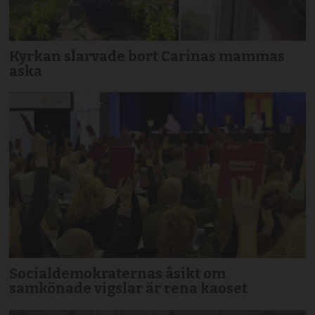
Kyrkan slarvade bort Carinas mammas
aska
Socialdemokraternas åsikt om
samkönade vigslar är rena kaoset