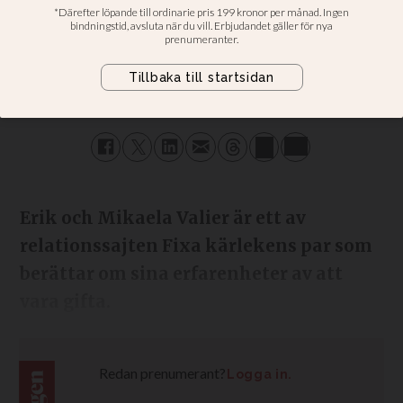
ett team som gifta
Malin Aronsson
PUBLICERAD
2017-07-13 - 13:47
SENAST UPPDATERAD
2025-11-27 - 09:10
Erik och Mikaela Valier är ett av
relationssajten Fixa kärlekens par som
berättar om sina erfarenheter av att
vara gifta.