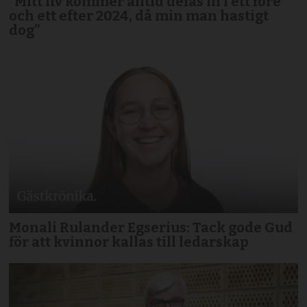
”Mitt liv kommer alltid delas in i ett före
och ett efter 2024, då min man hastigt
dog”
Monali Rulander Egserius: Tack gode Gud
för att kvinnor kallas till ledarskap