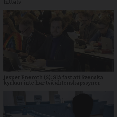
hittats
Jesper Eneroth (S): Slå fast att Svenska
kyrkan inte har två äktenskapssyner