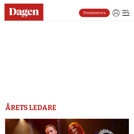
Prenumerera
Årets
ledare
–
Dagen
ÅRETS LEDARE