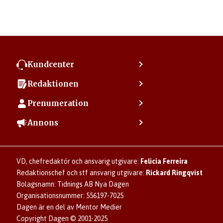
Kundcenter
Kontakta kundcenter
Redaktionen
Min sida
Kontakta redaktionen
Vanliga frågor
Prenumeration
Tipsa Dagen
Integritetspolicy
Bli prenumerant
Vill du debattera i Dagen?
Annons
Användarvillkor
Så skapar du ett konto
Lös korsord och sudoku
Kontakta annons
Om kakor (cookies)
Ladda ner Dagens appar
Dagen förklarar
Annonsera
Hantera kakor (cookies)
Dagens nyhetsbrev
Upphovsrätt och AI
Familjeannonser
VD, chefredaktör och ansvarig utgivare:
Felicia Ferreira
Dagen som taltidningen
Om Dagen
Se dödsannonser/minnesrum
Redaktionschef och stf ansvarig utgivare:
Rickard Ringqvist
Senaste numret av eDagen
Anmäl störande/felaktig annons
Bolagsnamn: Tidnings AB Nya Dagen
Dagens arkiv
Organisationsnummer: 556197-7025
Dagen är en del av Mentor Medier
Copyright Dagen © 2001-2025