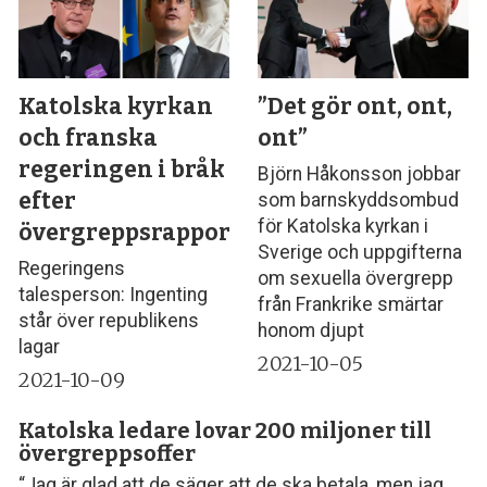
Katolska kyrkan
”Det gör ont, ont,
och franska
ont”
regeringen i bråk
Björn Håkonsson jobbar
efter
som barnskyddsombud
för Katolska kyrkan i
övergreppsrapport
Sverige och uppgifterna
Regeringens
om sexuella övergrepp
talesperson: Ingenting
från Frankrike smärtar
står över republikens
honom djupt
lagar
2021-10-05
2021-10-09
Katolska ledare lovar 200 miljoner till
övergreppsoffer
“Jag är glad att de säger att de ska betala, men jag