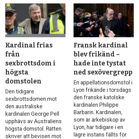
Kardinal frias
Fransk kardinal
från
blev frikänd –
sexbrottsdom i
hade inte tystat
högsta
ned sexövergrepp
domstolen
En appellationsdomstol i
Lyon frikände i torsdags
Den tidigare
den franske katolske
sexbrottsdomen mot
kardinalen Philippe
den australiske
Barbarin. Kardinalen,
kardinalen George Pell
som är ärkebiskop av
upphävs av Australiens
Lyon, har tidigare i en
högsta domstol. Rätten
lägre instans fällts för
skriver att bevisen mot