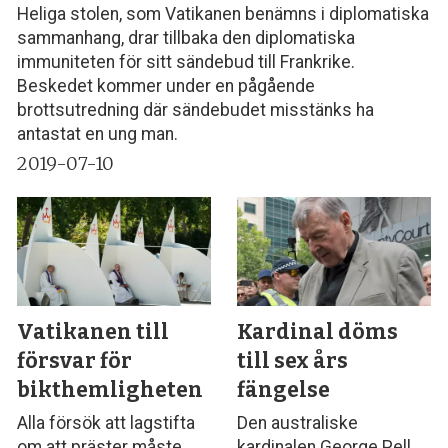
Heliga stolen, som Vatikanen benämns i diplomatiska
sammanhang, drar tillbaka den diplomatiska
immuniteten för sitt sändebud till Frankrike.
Beskedet kommer under en pågående
brottsutredning där sändebudet misstänks ha
antastat en ung man.
2019-07-10
Vatikanen till
Kardinal döms
försvar för
till sex års
bikthemligheten
fängelse
Alla försök att lagstifta
Den australiske
om att präster måste
kardinalen George Pell