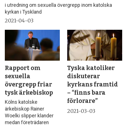
i utredning om sexuella övergrepp inom katolska
kyrkan i Tyskland
2021-04-03
Rapport om
Tyska katoliker
sexuella
diskuterar
övergrepp friar
kyrkans framtid
tysk ärkebiskop
– “finns bara
förlorare”
Kölns katolske
ärkebiskop Rainer
2021-03-03
Woelki slipper klander
medan företrädaren