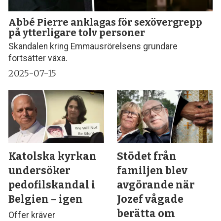
Abbé Pierre anklagas för sexövergrepp
på ytterligare tolv personer
Skandalen kring Emmausrörelsens grundare
fortsätter växa.
2025-07-15
Katolska kyrkan
Stödet från
undersöker
familjen blev
pedofilskandal i
avgörande när
Belgien – igen
Jozef vågade
berätta om
Offer kräver