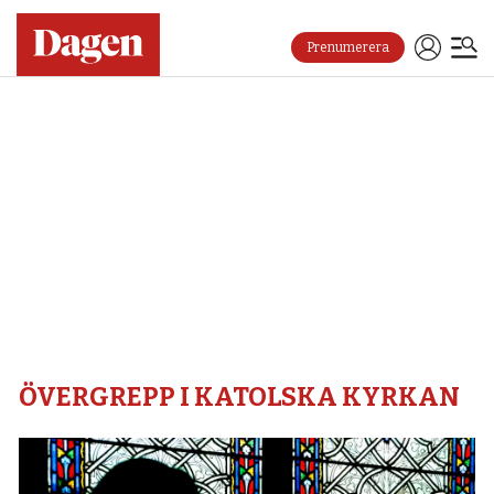
Prenumerera
Övergrepp
i
katolska
kyrkan
–
Dagen
ÖVERGREPP I KATOLSKA KYRKAN