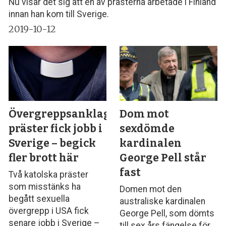
Nu visar det sig att en av prästerna arbetade i Finland
innan han kom till Sverige.
2019-10-12
Övergreppsanklagade
Dom mot
präster fick jobb i
sexdömde
Sverige – begick
kardinalen
fler brott här
George Pell står
fast
Två katolska präster
som misstänks ha
Domen mot den
begått sexuella
australiske kardinalen
övergrepp i USA fick
George Pell, som dömts
senare jobb i Sverige –
till sex års fängelse för