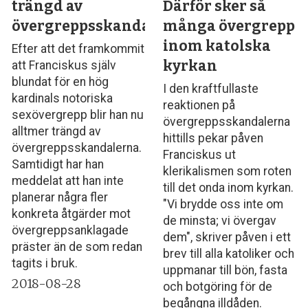
trängd av
Därför sker så
övergreppsskandalerna
många övergrepp
inom katolska
Efter att det framkommit
kyrkan
att Franciskus själv
blundat för en hög
I den kraftfullaste
kardinals notoriska
reaktionen på
sexövergrepp blir han nu
övergreppsskandalerna
alltmer trängd av
hittills pekar påven
övergreppsskandalerna.
Franciskus ut
Samtidigt har han
klerikalismen som roten
meddelat att han inte
till det onda inom kyrkan.
planerar några fler
"Vi brydde oss inte om
konkreta åtgärder mot
de minsta; vi övergav
övergreppsanklagade
dem", skriver påven i ett
präster än de som redan
brev till alla katoliker och
tagits i bruk.
uppmanar till bön, fasta
2018-08-28
och botgöring för de
begångna illdåden.