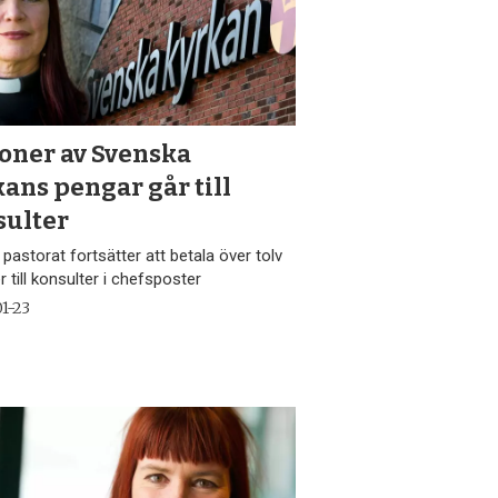
joner av Svenska
ans pengar går till
sulter
astorat fortsätter att betala över tolv
r till konsulter i chefsposter
1-23