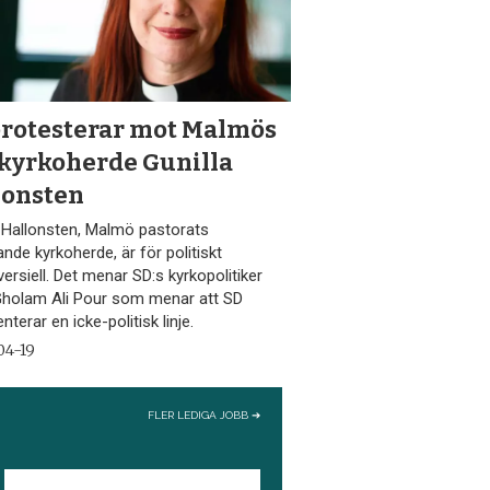
protesterar mot Malmös
 kyrkoherde Gunilla
lonsten
a Hallonsten, Malmö pastorats
de kyrkoherde, är för politiskt
ersiell. Det menar SD:s kyrkopolitiker
holam Ali Pour som menar att SD
nterar en icke-politisk linje.
04-19