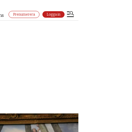
Prenumerera
Logga in
ns