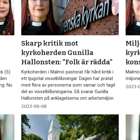
r
Skarp kritik mot
Mil
kyrkoherden Gunilla
kyrk
Hallonsten: ”Folk är rädda”
kon
k (S)
Kyrkoherden i Malmö pastorat får hård kritik i
Malmö p
rden
ett tjugotal visselblåsningar. Dagen har pratat
miljone
ing. Nu
med flera av personerna som varnar och tagit
2023-0
del av visselblåsningarna. Så svarar Gunilla
Hallonsten på anklagelserna om arbetsmiljön.
2023-06-08