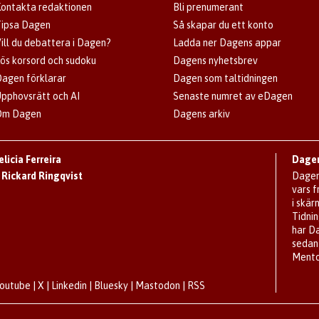
ontakta redaktionen
Bli prenumerant
ipsa Dagen
Så skapar du ett konto
ill du debattera i Dagen?
Ladda ner Dagens appar
ös korsord och sudoku
Dagens nyhetsbrev
agen förklarar
Dagen som taltidningen
pphovsrätt och AI
Senaste numret av eDagen
Om Dagen
Dagens arkiv
elicia Ferreira
Dagen
:
Rickard Ringqvist
Dagen 
vars 
i skär
Tidnin
har D
sedan
Mento
Youtube
|
X
|
Linkedin
|
Bluesky
|
Mastodon
|
RSS