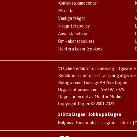
Kontakta kundcenter
K
Min sida
T
Vanliga frågor
V
Integritetspolicy
L
Användarvillkor
D
Om kakor (cookies)
U
Hantera kakor (cookies)
VD, chefredaktör och ansvarig utgivare:
F
Redaktionschef och stf ansvarig utgivare
Bolagsnamn: Tidnings AB Nya Dagen
Organisationsnummer: 556197-7025
Dagen är en del av Mentor Medier
Copyright Dagen © 2001-2025
Stötta Dagen
|
Jobba på Dagen
Följ oss:
Facebook
|
Instagram
|
Tiktok
|