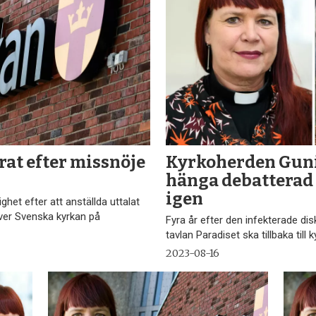
rat efter missnöje
Kyrkoherden Gunil
hänga debatterad 
igen
het efter att anställda uttalat
ver Svenska kyrkan på
Fyra år efter den infekterade d
tavlan Paradiset ska tillbaka till k
2023-08-16