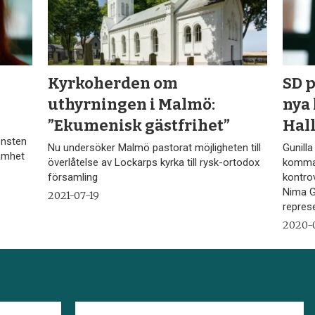
Kyrkoherden om
SD 
uthyrningen i Malmö:
nya
”Ekumenisk gästfrihet”
Hal
onsten
Nu undersöker Malmö pastorat möjligheten till
Gunill
samhet
överlåtelse av Lockarps kyrka till rysk-ortodox
komman
församling
kontrov
Nima G
2021-07-19
represe
2020-