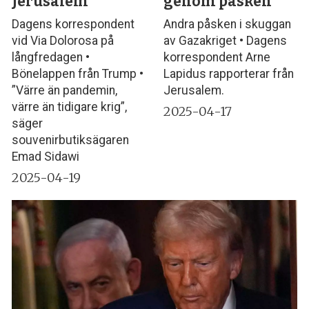
Jerusalem
genom påsken
Dagens korrespondent
Andra påsken i skuggan
vid Via Dolorosa på
av Gazakriget • Dagens
långfredagen •
korrespondent Arne
Bönelappen från Trump •
Lapidus rapporterar från
”Värre än pandemin,
Jerusalem.
värre än tidigare krig”,
2025-04-17
säger
souvenirbutiksägaren
Emad Sidawi
2025-04-19