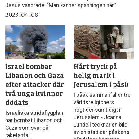
Jesus vandrade: “Man känner spänningen här.”
2023-04-08
Israel bombar
Hårt tryck på
Libanon och Gaza
helig mark i
efter attacker där
Jerusalem i påsk
två unga kvinnor
I påsk sammanfaller tre
dödats
världsreligioners
högtider samtidigt i
Israeliska stridsflygplan
Jerusalem - Joanna
har bombat Libanon och
Lundell tecknar en bild
Gaza som svar på
av en stad där påskens
raketanfall.