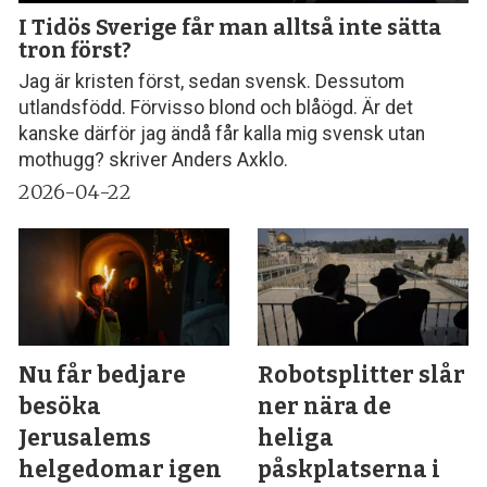
I Tidös Sverige får man alltså inte sätta
tron först?
Jag är kristen först, sedan svensk. Dessutom
utlandsfödd. Förvisso blond och blåögd. Är det
kanske därför jag ändå får kalla mig svensk utan
mothugg? skriver Anders Axklo.
2026-04-22
Nu får bedjare
Robotsplitter slår
besöka
ner nära de
Jerusalems
heliga
helgedomar igen
påskplatserna i