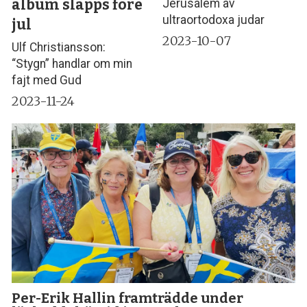
album släpps före
Jerusalem av
ultraortodoxa judar
jul
2023-10-07
Ulf Christiansson:
“Stygn” handlar om min
fajt med Gud
2023-11-24
Per-Erik Hallin framträdde under