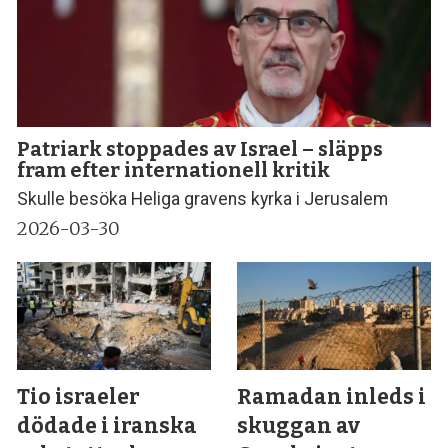
Patriark stoppades av Israel – släpps
fram efter internationell kritik
Skulle besöka Heliga gravens kyrka i Jerusalem
2026-03-30
Tio israeler
Ramadan inleds i
dödade i iranska
skuggan av