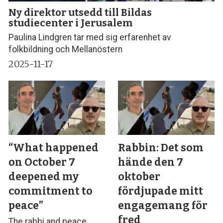
Ny direktor utsedd till Bildas
studiecenter i Jerusalem
Paulina Lindgren tar med sig erfarenhet av
folkbildning och Mellanöstern
2025-11-17
“What happened
Rabbin: Det som
on October 7
hände den 7
deepened my
oktober
commitment to
fördjupade mitt
peace”
engagemang för
fred
The rabbi and peace