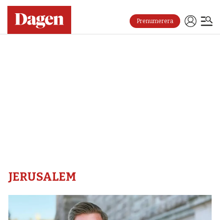
Prenumerera
Jerusalem
–
Dagen
JERUSALEM