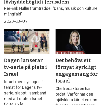
lövhyddohögtid i Jerusalem
Per-Erik Hallin framträdde: “Dans, musik och kulturell
mångfald”
2023-10-07
Dagen lanserar
Det behövs ett
tv-serie på plats i
förnyat kyrkligt
Israel
engagemang för
Israel
Israel med nya ögon är
temat för Dagens tv-
Chefredaktören har
serie, släppt i samband
ordet: Varför har den
med att staten Israel
självklara kärleken som
fyller 75 år