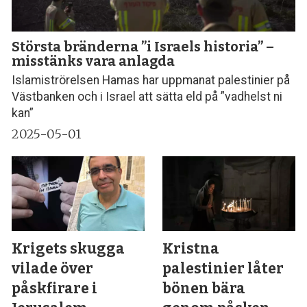
Största bränderna ”i Israels historia” –
misstänks vara anlagda
Islamiströrelsen Hamas har uppmanat palestinier på
Västbanken och i Israel att sätta eld på ”vadhelst ni
kan”
2025-05-01
Krigets skugga
Kristna
vilade över
palestinier låter
påskfirare i
bönen bära