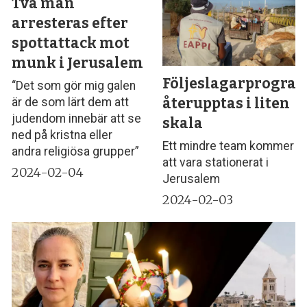
Två män
arresteras efter
spottattack mot
munk i Jerusalem
Följeslagarprogra
“Det som gör mig galen
återupptas i liten
är de som lärt dem att
judendom innebär att se
skala
ned på kristna eller
Ett mindre team kommer
andra religiösa grupper”
att vara stationerat i
2024-02-04
Jerusalem
2024-02-03