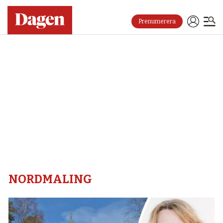
Prenumerera
Nordmaling
–
Dagen
NORDMALING