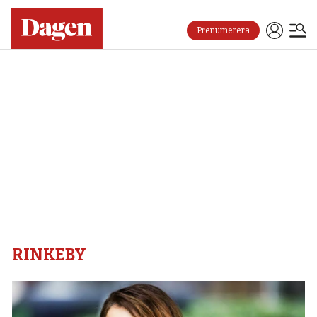
Prenumerera
Rinkeby
–
Dagen
RINKEBY