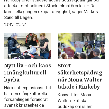
attacker mot polisen i Stockholmsförorten. – De
kriminella gängen skapar otrygghet, säger Markus
Sand till Dagen.
2017-02-21
Nytt liv – och kaos
Stort
i mångkulturell
säkerhetspådrag
kyrka
när Mona Walter
talade i Rinkeby
Närmast explosionsartat
har den mångkulturella
Konvertiten Mona
församlingen förändrat
Walters kritiska
svensk kristenhet de
budskap om islam