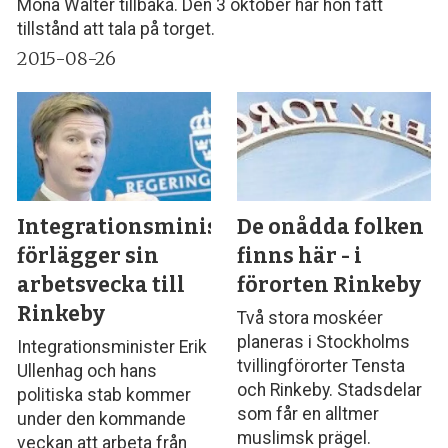
Mona Walter tillbaka. Den 3 oktober har hon fått
tillstånd att tala på torget.
2015-08-26
Integrationsministern
De onådda folken
förlägger sin
finns här - i
arbetsvecka till
förorten Rinkeby
Rinkeby
Två stora moskéer
planeras i Stockholms
Integrationsminister Erik
tvillingförorter Tensta
Ullenhag och hans
och Rinkeby. Stadsdelar
politiska stab kommer
som får en alltmer
under den kommande
muslimsk prägel.
veckan att arbeta från