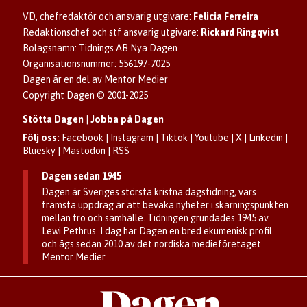
Hantera kakor (cookies)
Dagens nyhetsbrev
Upphovsrätt och AI
Familjeannonser
VD, chefredaktör och ansvarig utgivare:
Felicia Ferreira
Dagen som taltidningen
Om Dagen
Se dödsannonser/minnesrum
Redaktionschef och stf ansvarig utgivare:
Rickard Ringqvist
Senaste numret av eDagen
Anmäl störande/felaktig annons
Bolagsnamn: Tidnings AB Nya Dagen
Dagens arkiv
Organisationsnummer: 556197-7025
Dagen är en del av Mentor Medier
Copyright Dagen © 2001-2025
Stötta Dagen
|
Jobba på Dagen
Följ oss:
Facebook
|
Instagram
|
Tiktok
|
Youtube
|
X
|
Linkedin
|
Bluesky
|
Mastodon
|
RSS
Dagen sedan 1945
Dagen är Sveriges största kristna dagstidning, vars
främsta uppdrag är att bevaka nyheter i skärningspunkten
mellan tro och samhälle. Tidningen grundades 1945 av
Lewi Pethrus. I dag har Dagen en bred ekumenisk profil
och ägs sedan 2010 av det nordiska medieföretaget
Mentor Medier.