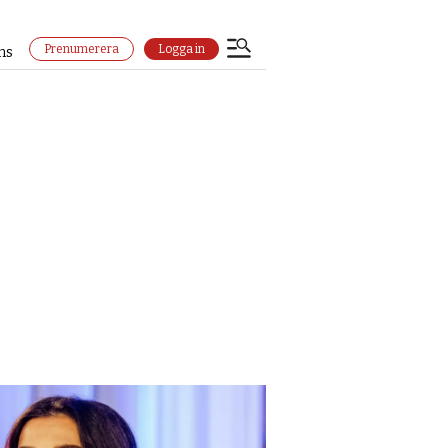
Prenumerera
Logga in
ns