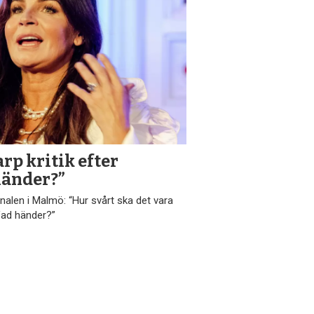
arp kritik efter
händer?”
nalen i Malmö: “Hur svårt ska det vara
”Vad händer?”