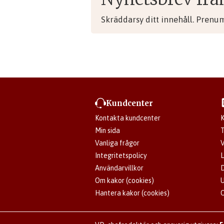
Skräddarsy ditt innehåll. Prenu
Kundcenter
Kontakta kundcenter
K
Min sida
T
Vanliga frågor
V
Integritetspolicy
L
Användarvillkor
D
Om kakor (cookies)
U
Hantera kakor (cookies)