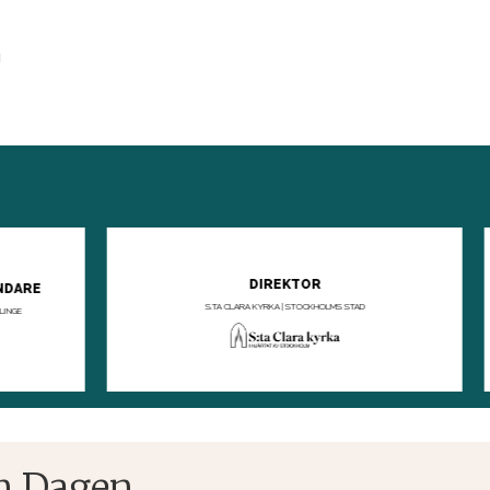
g
n Dagen