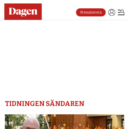
Prenumerera
Tidningen
sändaren
–
Dagen
TIDNINGEN SÄNDAREN