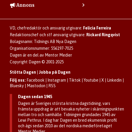
Bli prenumerant
Vill du debattera i Dagen?
Annons
Användarvillkor
Så skapar du ett konto
Lös korsord och sudoku
Kontakta annons
Om kakor (cookies)
Ladda ner Dagens appar
Dagen förklarar
Annonsera
Hantera kakor (cookies)
Dagens nyhetsbrev
Upphovsrätt och AI
Familjeannonser
VD, chefredaktör och ansvarig utgivare:
Felicia Ferreira
Dagen som taltidningen
Om Dagen
Se dödsannonser/minnesrum
Redaktionschef och stf ansvarig utgivare:
Rickard Ringqvist
Senaste numret av eDagen
Anmäl störande/felaktig annons
Bolagsnamn: Tidnings AB Nya Dagen
Dagens arkiv
Organisationsnummer: 556197-7025
Dagen är en del av Mentor Medier
Copyright Dagen © 2001-2025
Stötta Dagen
|
Jobba på Dagen
Följ oss:
Facebook
|
Instagram
|
Tiktok
|
Youtube
|
X
|
Linkedin
|
Bluesky
|
Mastodon
|
RSS
Dagen sedan 1945
Dagen är Sveriges största kristna dagstidning, vars
främsta uppdrag är att bevaka nyheter i skärningspunkten
mellan tro och samhälle. Tidningen grundades 1945 av
Lewi Pethrus. I dag har Dagen en bred ekumenisk profil
och ägs sedan 2010 av det nordiska medieföretaget
Mentor Medier.