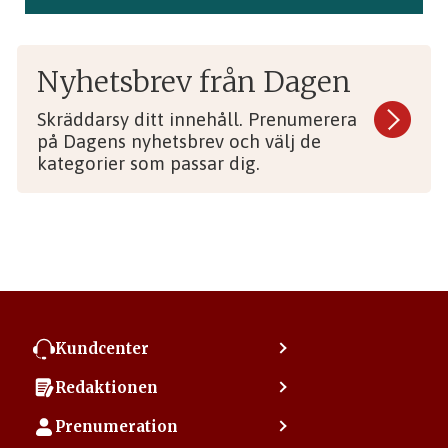
Nyhetsbrev från Dagen
Skräddarsy ditt innehåll. Prenumerera
på Dagens nyhetsbrev och välj de
kategorier som passar dig.
Kundcenter
Kontakta kundcenter
Redaktionen
Min sida
Kontakta redaktionen
Vanliga frågor
Prenumeration
Tipsa Dagen
Integritetspolicy