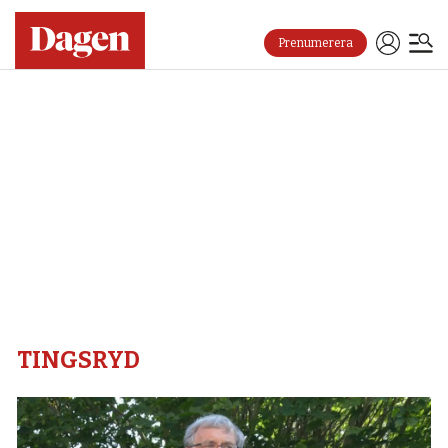
Prenumerera
Tingsryd
–
Dagen
TINGSRYD