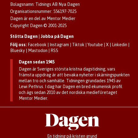
Se dödsannonser/minnesrum
Bolagsnamn: Tidnings AB Nya Dagen
Dagens arkiv
Organisationsnummer: 556197-7025
Anmäl störande/felaktig annons
Dagen är en del av Mentor Medier
Copyright Dagen © 2001-2025
Stötta Dagen
|
Jobba på Dagen
Följ oss:
Facebook
|
Instagram
|
Tiktok
|
Youtube
|
X
|
Linkedin
|
Bluesky
|
Mastodon
|
RSS
Dagen sedan 1945
Dagen är Sveriges största kristna dagstidning, vars
främsta uppdrag är att bevaka nyheter i skärningspunkten
mellan tro och samhälle. Tidningen grundades 1945 av
Lewi Pethrus. I dag har Dagen en bred ekumenisk profil
och ägs sedan 2010 av det nordiska medieföretaget
Mentor Medier.
En tidning på kristen grund