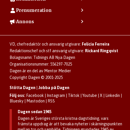
Min sida
Kontakta redaktionen
Vanliga frågor
Prenumeration
Tipsa Dagen
Integritetspolicy
Bli prenumerant
Vill du debattera i Dagen?
Annons
Användarvillkor
Så skapar du ett konto
Lös korsord och sudoku
Kontakta annons
Om kakor (cookies)
Ladda ner Dagens appar
Dagen förklarar
Annonsera
Hantera kakor (cookies)
Dagens nyhetsbrev
Upphovsrätt och AI
Rubrikannonser
VD, chefredaktör och ansvarig utgivare:
Felicia Ferreira
Dagen som taltidningen
Om Dagen
Familjeannonser
Redaktionschef och stf ansvarig utgivare:
Rickard Ringqvist
Senaste numret av eDagen
Se dödsannonser/minnesrum
Bolagsnamn: Tidnings AB Nya Dagen
Dagens arkiv
Organisationsnummer: 556197-7025
Anmäl störande/felaktig annons
Dagen är en del av Mentor Medier
Copyright Dagen © 2001-2025
Stötta Dagen
|
Jobba på Dagen
Följ oss:
Facebook
|
Instagram
|
Tiktok
|
Youtube
|
X
|
Linkedin
|
Bluesky
|
Mastodon
|
RSS
Dagen sedan 1945
Dagen är Sveriges största kristna dagstidning, vars
främsta uppdrag är att bevaka nyheter i skärningspunkten
mellan tro och samhälle. Tidningen grundades 1945 av