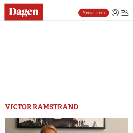
Prenumerera
Victor
ramstrand
–
Dagen
VICTOR RAMSTRAND