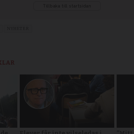
NYHETER
KLAR
lde
Elever får inte vilseledas i
”Mitt