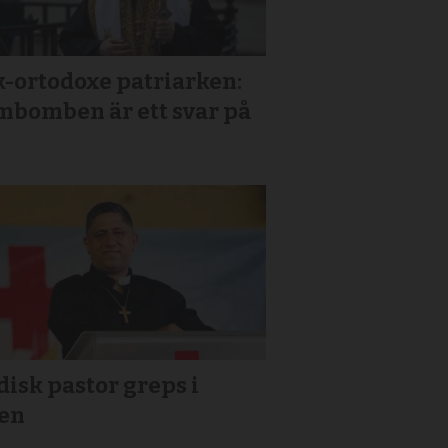
k-ortodoxe patriarken:
mbomben är ett svar på
isk pastor greps i
ien