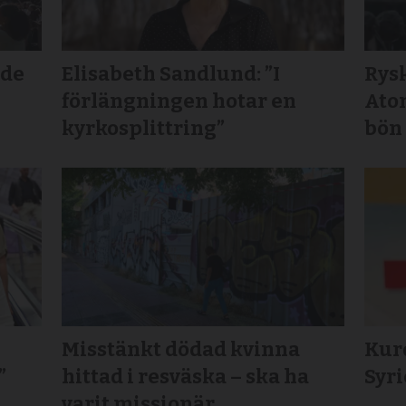
lde
Elisabeth Sandlund: ”I
Rys
förlängningen hotar en
Ato
kyrkosplittring”
bön
Misstänkt dödad kvinna
Kurd
”
hittad i resväska – ska ha
Syr
varit missionär