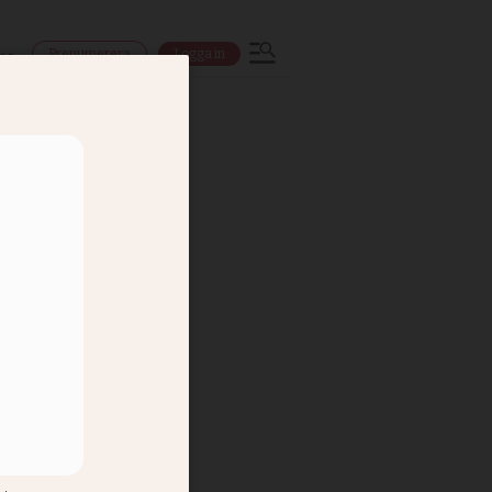
Prenumerera
Logga in
ns
eister