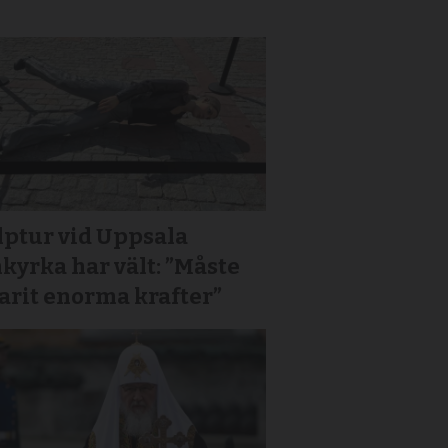
lptur vid Uppsala
yrka har vält: ”Måste
arit enorma krafter”