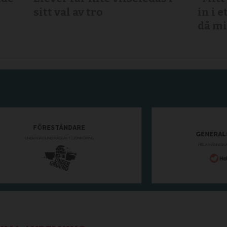
sitt val av tro
in i e
då mi