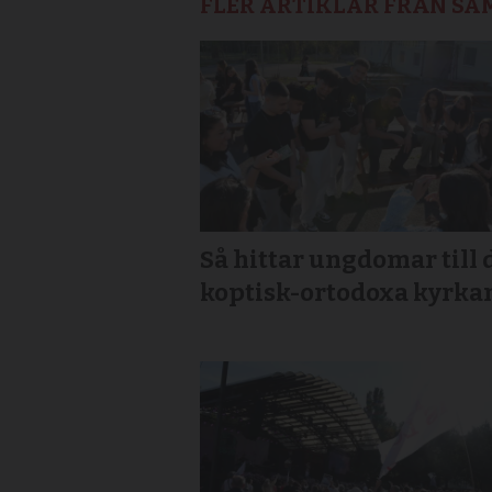
FLER ARTIKLAR FRÅN S
Så hittar ungdomar till 
koptisk-ortodoxa kyrka