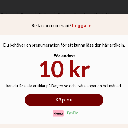
Debatt
Familj
Kultur
Podd
Livsstil
Kontakt
Anno
 lyckligare än at