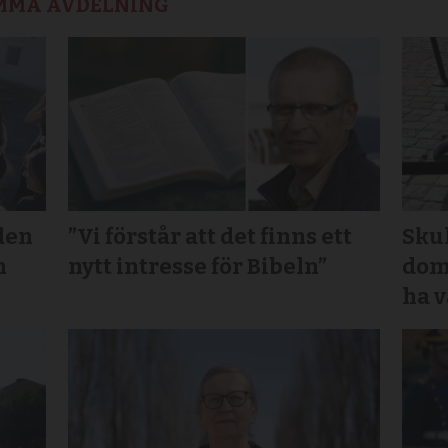
AMMA AVDELNING
den
”Vi förstår att det finns ett
Sku
n
nytt intresse för Bibeln”
domk
ha v