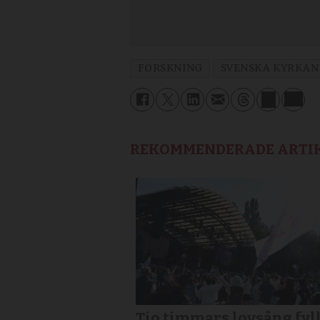
FORSKNING
SVENSKA KYRKAN
REKOMMENDERADE ARTI
Tio timmars lovsång fyl