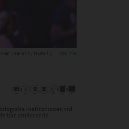
studie från Lunds universitet.
Jesus Loves 
kologiska institutionen vid
de har studerat är