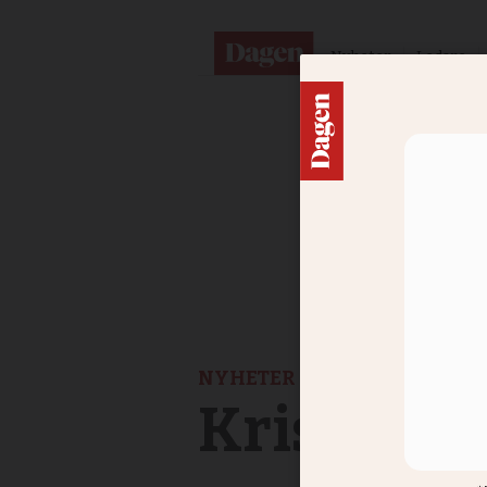
Nyheter
Ledare
NYHETER
Kristna är