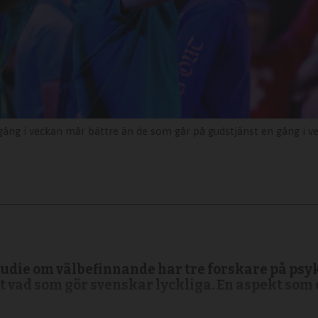
eckan mår bättre än de som går på gudstjänst en gång i veckan, visar en ny 
studie om välbefinnande har tre forskare på psy
 vad som gör svenskar lyckliga. En aspekt som 