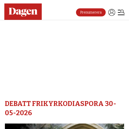
Prenumerera
Debatt
frikyrkodiaspora
30-
05-
2026
–
DEBATT FRIKYRKODIASPORA 30-
Dagen
05-2026