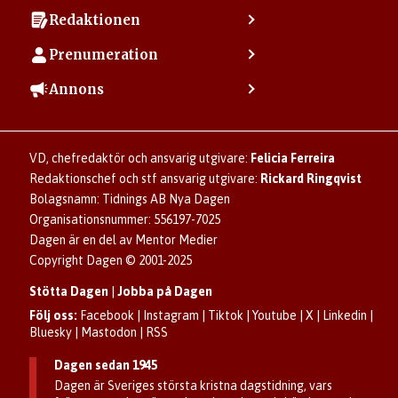
Kontakta kundcenter
Redaktionen
Min sida
Kontakta redaktionen
Vanliga frågor
Prenumeration
Tipsa Dagen
Integritetspolicy
Bli prenumerant
Vill du debattera i Dagen?
Annons
Användarvillkor
Så skapar du ett konto
Lös korsord och sudoku
Kontakta annons
Om kakor (cookies)
Ladda ner Dagens appar
Dagen förklarar
Annonsera
Hantera kakor (cookies)
Dagens nyhetsbrev
Upphovsrätt och AI
Familjeannonser
VD, chefredaktör och ansvarig utgivare:
Felicia Ferreira
Dagen som taltidningen
Om Dagen
Se dödsannonser/minnesrum
Redaktionschef och stf ansvarig utgivare:
Rickard Ringqvist
Senaste numret av eDagen
Anmäl störande/felaktig annons
Bolagsnamn: Tidnings AB Nya Dagen
Dagens arkiv
Organisationsnummer: 556197-7025
Dagen är en del av Mentor Medier
Copyright Dagen © 2001-2025
Stötta Dagen
|
Jobba på Dagen
Följ oss:
Facebook
|
Instagram
|
Tiktok
|
Youtube
|
X
|
Linkedin
|
Bluesky
|
Mastodon
|
RSS
Dagen sedan 1945
Dagen är Sveriges största kristna dagstidning, vars