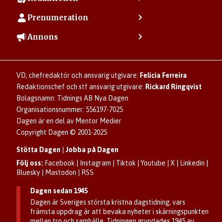
Min sida
Kontakta redaktionen
Vanliga frågor
Prenumeration
Tipsa Dagen
Integritetspolicy
Bli prenumerant
Vill du debattera i Dagen?
Annons
Användarvillkor
Så skapar du ett konto
Lös korsord och sudoku
Kontakta annons
Om kakor (cookies)
Ladda ner Dagens appar
Dagen förklarar
Annonsera
Hantera kakor (cookies)
Dagens nyhetsbrev
Upphovsrätt och AI
Familjeannonser
VD, chefredaktör och ansvarig utgivare:
Felicia Ferreira
Dagen som taltidningen
Om Dagen
Se dödsannonser/minnesrum
Redaktionschef och stf ansvarig utgivare:
Rickard Ringqvist
Senaste numret av eDagen
Anmäl störande/felaktig annons
Bolagsnamn: Tidnings AB Nya Dagen
Dagens arkiv
Organisationsnummer: 556197-7025
Dagen är en del av Mentor Medier
Copyright Dagen © 2001-2025
Stötta Dagen
|
Jobba på Dagen
Följ oss:
Facebook
|
Instagram
|
Tiktok
|
Youtube
|
X
|
Linkedin
|
Bluesky
|
Mastodon
|
RSS
Dagen sedan 1945
Dagen är Sveriges största kristna dagstidning, vars
främsta uppdrag är att bevaka nyheter i skärningspunkten
mellan tro och samhälle. Tidningen grundades 1945 av