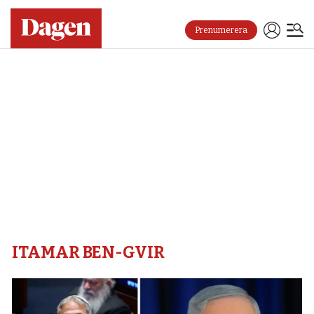
Prenumerera
Itamar
ben-
gvir
–
Dagen
ITAMAR BEN-GVIR