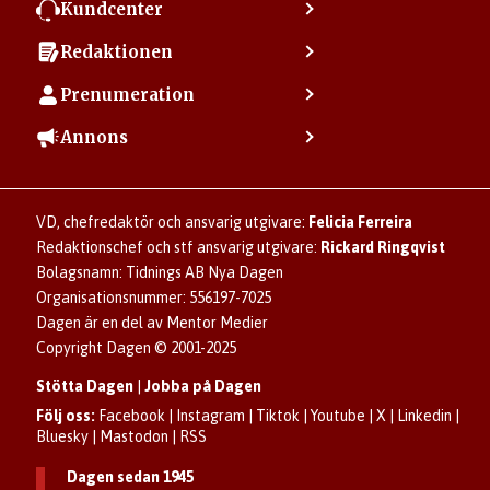
Kundcenter
Kontakta kundcenter
Redaktionen
Min sida
Kontakta redaktionen
Vanliga frågor
Prenumeration
Tipsa Dagen
Integritetspolicy
Bli prenumerant
Vill du debattera i Dagen?
Annons
Användarvillkor
Så skapar du ett konto
Lös korsord och sudoku
Kontakta annons
Om kakor (cookies)
Ladda ner Dagens appar
Dagen förklarar
Annonsera
Hantera kakor (cookies)
Dagens nyhetsbrev
Upphovsrätt och AI
Familjeannonser
VD, chefredaktör och ansvarig utgivare:
Felicia Ferreira
Dagen som taltidningen
Om Dagen
Se dödsannonser/minnesrum
Redaktionschef och stf ansvarig utgivare:
Rickard Ringqvist
Senaste numret av eDagen
Anmäl störande/felaktig annons
Bolagsnamn: Tidnings AB Nya Dagen
Dagens arkiv
Organisationsnummer: 556197-7025
Dagen är en del av Mentor Medier
Copyright Dagen © 2001-2025
Stötta Dagen
|
Jobba på Dagen
Följ oss:
Facebook
|
Instagram
|
Tiktok
|
Youtube
|
X
|
Linkedin
|
Bluesky
|
Mastodon
|
RSS
Dagen sedan 1945