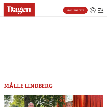
Prenumerera
Målle
lindberg
–
Dagen
MÅLLE LINDBERG