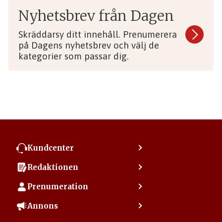
Nyhetsbrev från Dagen
Skräddarsy ditt innehåll. Prenumerera
på Dagens nyhetsbrev och välj de
kategorier som passar dig.
Kundcenter
Kontakta kundcenter
Redaktionen
Min sida
Kontakta redaktionen
Vanliga frågor
Prenumeration
Tipsa Dagen
Integritetspolicy
Bli prenumerant
Vill du debattera i Dagen?
Annons
Användarvillkor
Så skapar du ett konto
Lös korsord och sudoku
Kontakta annons
Om kakor (cookies)