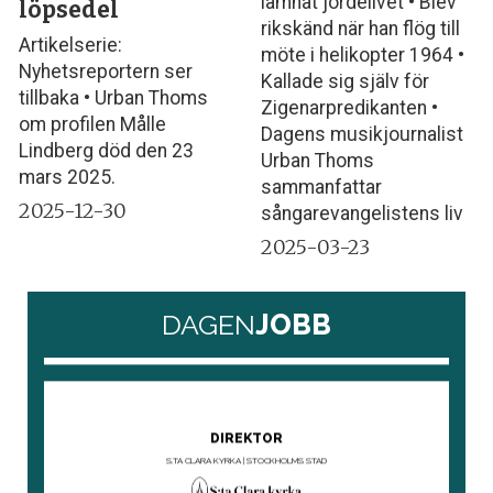
lämnat jordelivet • Blev
löpsedel
rikskänd när han flög till
Artikelserie:
möte i helikopter 1964 •
Nyhetsreportern ser
Kallade sig själv för
tillbaka • Urban Thoms
Zigenarpredikanten •
om profilen Målle
Dagens musikjournalist
Lindberg död den 23
Urban Thoms
mars 2025.
sammanfattar
2025-12-30
sångarevangelistens liv
2025-03-23