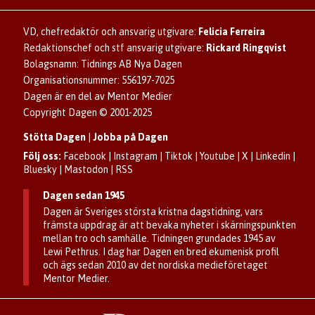
Ladda ner Dagens appar
Dagen förklarar
Annonsera
Hantera kakor (cookies)
Dagens nyhetsbrev
Upphovsrätt och AI
Familjeannonser
VD, chefredaktör och ansvarig utgivare:
Felicia Ferreira
Dagen som taltidningen
Om Dagen
Se dödsannonser/minnesrum
Redaktionschef och stf ansvarig utgivare:
Rickard Ringqvist
Senaste numret av eDagen
Anmäl störande/felaktig annons
Bolagsnamn: Tidnings AB Nya Dagen
Dagens arkiv
Organisationsnummer: 556197-7025
Dagen är en del av Mentor Medier
Copyright Dagen © 2001-2025
Stötta Dagen
|
Jobba på Dagen
Följ oss:
Facebook
|
Instagram
|
Tiktok
|
Youtube
|
X
|
Linkedin
|
Bluesky
|
Mastodon
|
RSS
Dagen sedan 1945
Dagen är Sveriges största kristna dagstidning, vars
främsta uppdrag är att bevaka nyheter i skärningspunkten
mellan tro och samhälle. Tidningen grundades 1945 av
Lewi Pethrus. I dag har Dagen en bred ekumenisk profil
och ägs sedan 2010 av det nordiska medieföretaget
Mentor Medier.