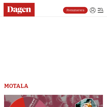
Prenumerera
Motala
–
Dagen
MOTALA