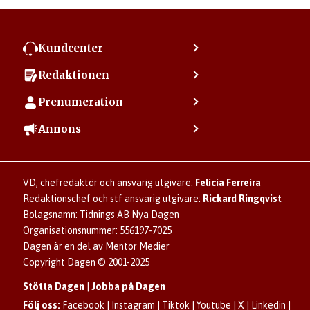
Kundcenter
Kontakta kundcenter
Redaktionen
Min sida
Kontakta redaktionen
Vanliga frågor
Prenumeration
Tipsa Dagen
Integritetspolicy
Bli prenumerant
Vill du debattera i Dagen?
Annons
Användarvillkor
Så skapar du ett konto
Lös korsord och sudoku
Kontakta annons
Om kakor (cookies)
Ladda ner Dagens appar
Dagen förklarar
Annonsera
Hantera kakor (cookies)
Dagens nyhetsbrev
Upphovsrätt och AI
Familjeannonser
VD, chefredaktör och ansvarig utgivare:
Felicia Ferreira
Dagen som taltidningen
Om Dagen
Se dödsannonser/minnesrum
Redaktionschef och stf ansvarig utgivare:
Rickard Ringqvist
Senaste numret av eDagen
Anmäl störande/felaktig annons
Bolagsnamn: Tidnings AB Nya Dagen
Dagens arkiv
Organisationsnummer: 556197-7025
Dagen är en del av Mentor Medier
Copyright Dagen © 2001-2025
Stötta Dagen
|
Jobba på Dagen
Följ oss:
Facebook
|
Instagram
|
Tiktok
|
Youtube
|
X
|
Linkedin
|