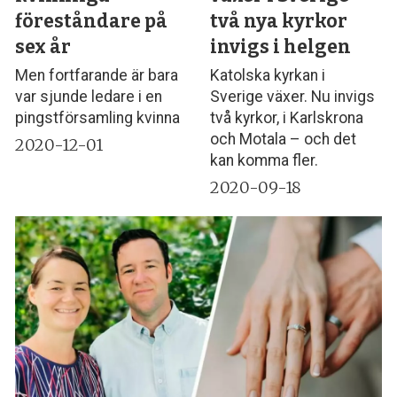
föreståndare på
två nya kyrkor
sex år
invigs i helgen
Men fortfarande är bara
Katolska kyrkan i
var sjunde ledare i en
Sverige växer. Nu invigs
pingstförsamling kvinna
två kyrkor, i Karlskrona
och Motala – och det
2020-12-01
kan komma fler.
2020-09-18