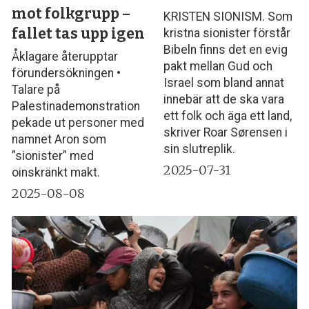
mot folkgrupp –
KRISTEN SIONISM. Som
fallet tas upp igen
kristna sionister förstår
Bibeln finns det en evig
Åklagare återupptar
pakt mellan Gud och
förundersökningen •
Israel som bland annat
Talare på
innebär att de ska vara
Palestinademonstration
ett folk och äga ett land,
pekade ut personer med
skriver Roar Sørensen i
namnet Aron som
sin slutreplik.
”sionister” med
2025-07-31
oinskränkt makt.
2025-08-08