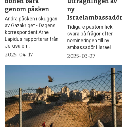
bönen bära
utfrågningen av
genom påsken
ny
Israelambassadör
Andra påsken i skuggan
av Gazakriget • Dagens
Tidigare pastorn fick
korrespondent Arne
svara på frågor efter
Lapidus rapporterar från
nomineringen till ny
Jerusalem.
ambassadör i Israel
2025-04-17
2025-03-27