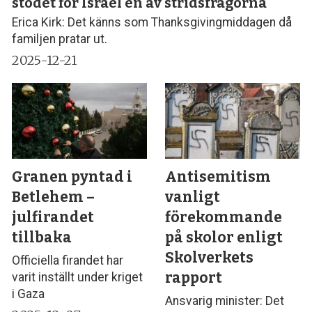
stödet för Israel en av stridsfrågorna
Erica Kirk: Det känns som Thanksgivingmiddagen då
familjen pratar ut.
2025-12-21
Granen pyntad i
Antisemitism
Betlehem –
vanligt
julfirandet
förekommande
tillbaka
på skolor enligt
Skolverkets
Officiella firandet har
rapport
varit inställt under kriget
i Gaza
Ansvarig minister: Det