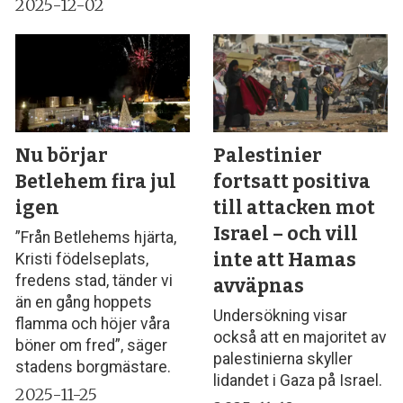
2025-12-02
Nu börjar
Palestinier
Betlehem fira jul
fortsatt positiva
igen
till attacken mot
Israel – och vill
”Från Betlehems hjärta,
inte att Hamas
Kristi födelseplats,
fredens stad, tänder vi
avväpnas
än en gång hoppets
Undersökning visar
flamma och höjer våra
också att en majoritet av
böner om fred”, säger
palestinierna skyller
stadens borgmästare.
lidandet i Gaza på Israel.
2025-11-25