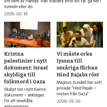
sitt hem av Hamas. Han ställdes inför ett val: gå ner i
tunneln eller dö.
2026-02-19
Kristna
Vi måste orka
palestinier i nytt
lyssna till
dokument: Israel
sexåriga flickan
skyldiga till
Hind Rajabs röst
folkmord i Gaza
Magnus Sundell har sett
prisade ”Hind Rajab –
Skärpt ton i nytt Kairos-
rösten från Gaza”
dokument – anklagas
2026-01-30
för att innehålla
antisemitism