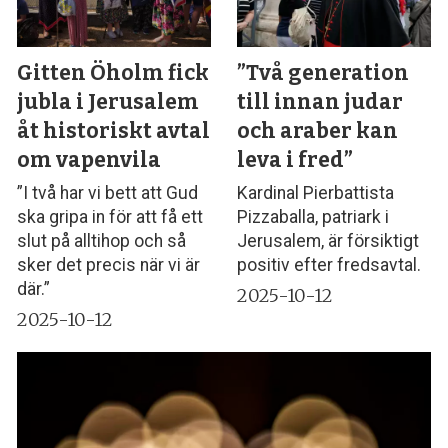
Gitten Öholm fick
”Två generation
jubla i Jerusalem
till innan judar
åt historiskt avtal
och araber kan
om vapenvila
leva i fred”
”I två har vi bett att Gud
Kardinal Pierbattista
ska gripa in för att få ett
Pizzaballa, patriark i
slut på alltihop och så
Jerusalem, är försiktigt
sker det precis när vi är
positiv efter fredsavtal.
där.”
2025-10-12
2025-10-12