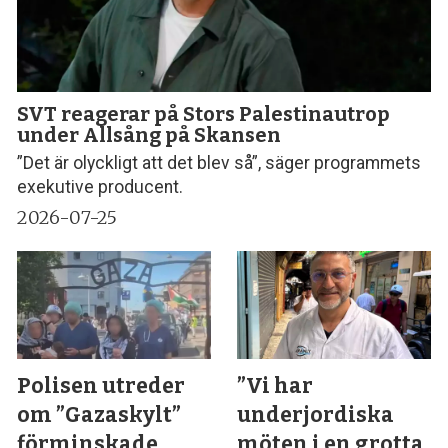
SVT reagerar på Stors Palestinautrop
under Allsång på Skansen
”Det är olyckligt att det blev så”, säger programmets
exekutive producent.
2026-07-25
Polisen utreder
”Vi har
om ”Gazaskylt”
underjordiska
förminskade
möten i en grotta,