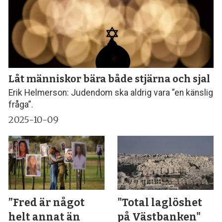
Låt människor bära både stjärna och sjal
Erik Helmerson: Judendom ska aldrig vara ”en känslig
fråga”.
2025-10-09
”Fred är något
"Total laglöshet
helt annat än
på Västbanken"