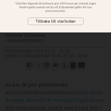
alla
Kommentar: Polis och ledningar
behöver följa utvecklingen noga
Steven Crosson
LEDARSKRIBENT
PUBLICERAD
2024-05-15 - 16:30
SENAST UPPDATERAD
2024-05-15 - 16:30
Så har de
pro-palestinska
universitetsdemonstrationerna
på allvar
kommit även till de svenska högskolorna
.
Allt sedan Hamas attack mot Israel den 7