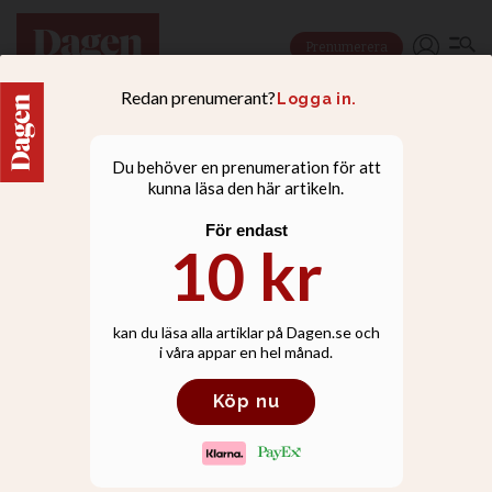
Prenumerera
LEDARE
Svenska universitet
måste vara trygga för