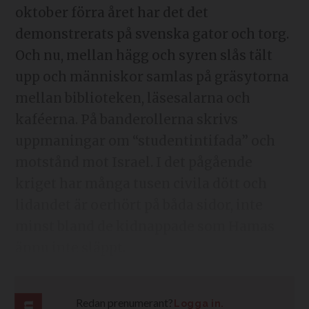
oktober förra året har det det
demonstrerats på svenska gator och torg.
Och nu, mellan hägg och syren slås tält
upp och människor samlas på gräsytorna
mellan biblioteken, läsesalarna och
kaféerna. På banderollerna skrivs
uppmaningar om “studentintifada” och
motstånd mot Israel. I det pågående
kriget har många tusen civila dött och
lidandet är oerhört på båda sidor, inte
minst bland de kidnappade som Hamas
ännu inte släppt.