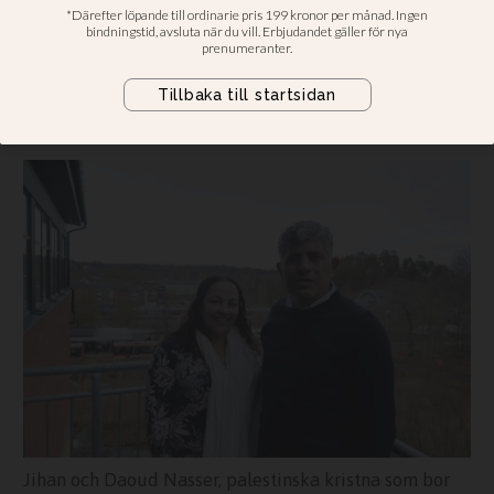
palestinier
“För oss hade det varit enkelt att bli
frustrerade och arga, det hade varit
enkelt att hata”
Jihan och Daoud Nasser, palestinska kristna som bor