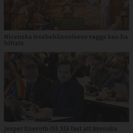
Nicenska trosbekännelsens vagga kan ha
hittats
Jesper Eneroth (S): Slå fast att Svenska