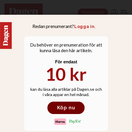
Prenumerera
NYHETER
”Vägra hata” – viktig
princip för kristna