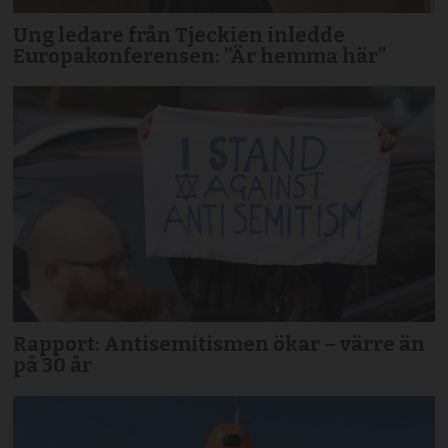
Ung ledare från Tjeckien inledde
Europakonferensen: ”Är hemma här”
Rapport: Antisemitismen ökar – värre än
på 30 år