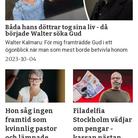
Båda hans döttrar tog sina liv - då
började Walter söka Gud
Walter Kalmaru: För mig framträdde Gud i ett
ögonblick när man som mest borde betvivla honom
2023-10-04
Hon såg ingen
Filadelfia
framtid som
Stockholm vädjar
kvinnlig pastor
om pengar -
och lämnade
kassan nästan