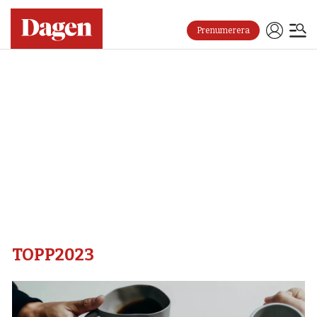
Prenumerera
Topp2023
–
Dagen
TOPP2023