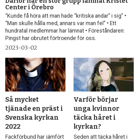
Därför har en stor grupp lämnat Kristet
Center i Örebro
“Kunde få höra att man hade “kritiska andar” i sig” •
“Man skulle hålla med, annars var man fel” • Ett
hundratal medlemmar har lämnat • Föreståndaren:
Pingst har obrutet förtroende för oss.
2023-03-02
Så mycket
Varför börjar
tjänade en präst i
unga kvinnor
Svenska kyrkan
täcka håret i
2022
kyrkan?
Fackförbund har jämfört
Seden att täcka håret i