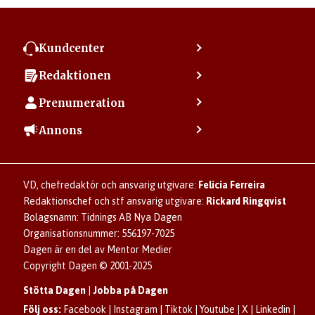
Kundcenter
Kontakta kundcenter
Redaktionen
Min sida
Kontakta redaktionen
Vanliga frågor
Prenumeration
Tipsa Dagen
Integritetspolicy
Bli prenumerant
Vill du debattera i Dagen?
Annons
Användarvillkor
Så skapar du ett konto
Lös korsord och sudoku
Kontakta annons
Om kakor (cookies)
Ladda ner Dagens appar
Dagen förklarar
Annonsera
Hantera kakor (cookies)
Dagens nyhetsbrev
Upphovsrätt och AI
Rubrikannonser
VD, chefredaktör och ansvarig utgivare:
Felicia Ferreira
Dagen som taltidningen
Om Dagen
Familjeannonser
Redaktionschef och stf ansvarig utgivare:
Rickard Ringqvist
Senaste numret av eDagen
Se dödsannonser/minnesrum
Bolagsnamn: Tidnings AB Nya Dagen
Dagens arkiv
Organisationsnummer: 556197-7025
Anmäl störande/felaktig annons
Dagen är en del av Mentor Medier
Copyright Dagen © 2001-2025
Stötta Dagen
|
Jobba på Dagen
Följ oss:
Facebook
|
Instagram
|
Tiktok
|
Youtube
|
X
|
Linkedin
|