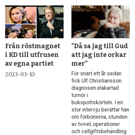
Från röstmagnet
”Då sa jag till Gud
i KD till utfrusen
att jag inte orkar
av egna partiet
mer”
För snart ett år sedan
2023-03-10
fick Ulf Christiansson
diagnosen elakartad
tumör i
bukspottskörteln. I en
stor intervju berättar han
om förbönerna, stunden
av tvivel, operationer
och cellgiftsbehandling: