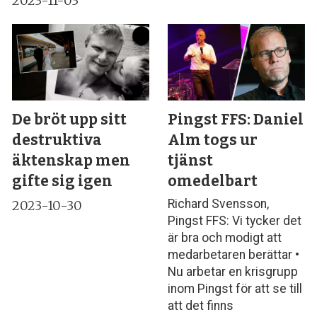
2023-11-03
De bröt upp sitt
Pingst FFS: Daniel
destruktiva
Alm togs ur
äktenskap men
tjänst
gifte sig igen
omedelbart
Richard Svensson,
2023-10-30
Pingst FFS: Vi tycker det
är bra och modigt att
medarbetaren berättar •
Nu arbetar en krisgrupp
inom Pingst för att se till
att det finns