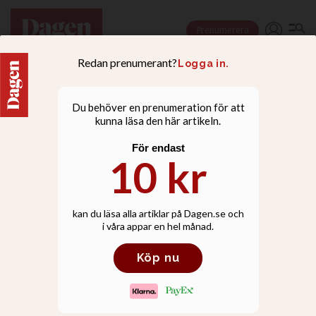
Prenumerera
NYHETER
SD-topp: Många av våra
väljare känner sig inte