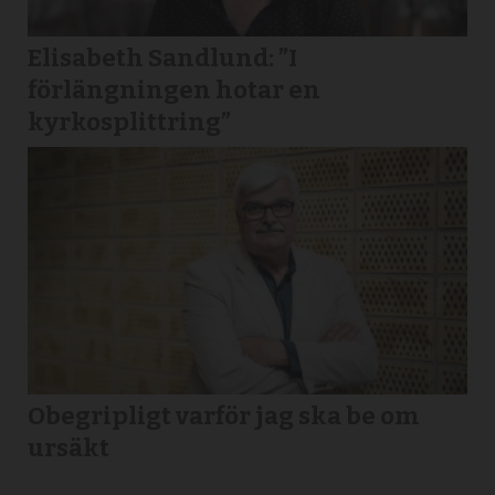
Elisabeth Sandlund: ”I
förlängningen hotar en
kyrkosplittring”
Obegripligt varför jag ska be om
ursäkt