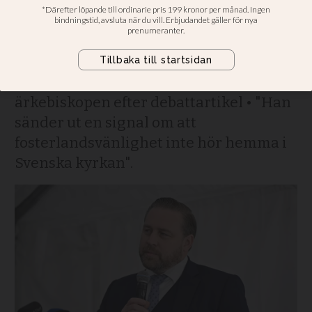
välkomna i Svenska
kyrkan
Mattias Karlsson kritiserar
ärkebiskopen efter debattartikel • "Han
sänder ut en signal om att
fosterlandsvänlighet inte hör hemma i
Svenska kyrkan".