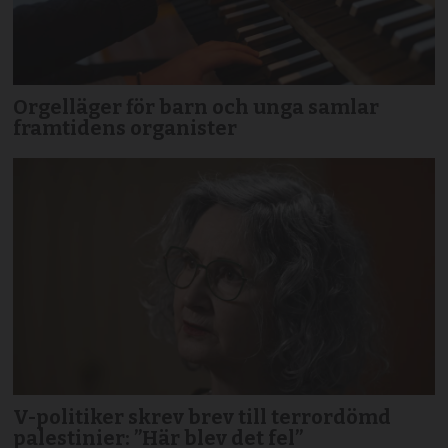
Orgelläger för barn och unga samlar
framtidens organister
V-politiker skrev brev till terror­dömd
palestinier: ”Här blev det fel”