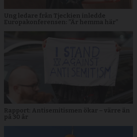
Ung ledare från Tjeckien inledde
Europakonferensen: ”Är hemma här”
Rapport: Antisemitismen ökar – värre än
på 30 år