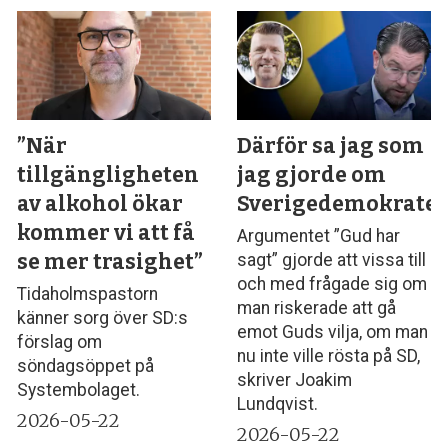
”När
Därför sa jag som
tillgängligheten
jag gjorde om
av alkohol ökar
Sverigedemokrate
kommer vi att få
Argumentet ”Gud har
se mer trasighet”
sagt” gjorde att vissa till
och med frågade sig om
Tidaholmspastorn
man riskerade att gå
känner sorg över SD:s
emot Guds vilja, om man
förslag om
nu inte ville rösta på SD,
söndagsöppet på
skriver Joakim
Systembolaget.
Lundqvist.
2026-05-22
2026-05-22