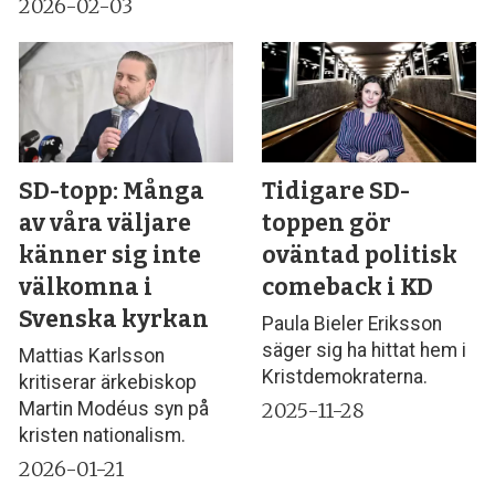
2026-02-03
SD-topp: Många
Tidigare SD-
av våra väljare
toppen gör
känner sig inte
oväntad politisk
välkomna i
comeback i KD
Svenska kyrkan
Paula Bieler Eriksson
säger sig ha hittat hem i
Mattias Karlsson
Kristdemokraterna.
kritiserar ärkebiskop
2025-11-28
Martin Modéus syn på
kristen nationalism.
2026-01-21