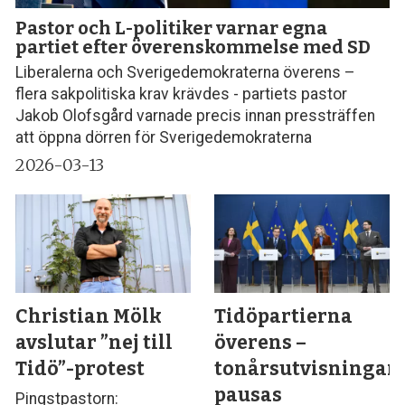
Pastor och L-politiker varnar egna
partiet efter överenskommelse med SD
Liberalerna och Sverigedemokraterna överens –
flera sakpolitiska krav krävdes - partiets pastor
Jakob Olofsgård varnade precis innan pressträffen
att öppna dörren för Sverigedemokraterna
2026-03-13
Christian Mölk
Tidöpartierna
avslutar ”nej till
överens –
Tidö”-protest
tonårsutvisningar
pausas
Pingstpastorn: