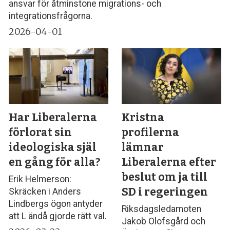
ansvar för åtminstone migrations- och
integrationsfrågorna.
2026-04-01
Har Liberalerna
Kristna
förlorat sin
profilerna
ideologiska själ
lämnar
en gång för alla?
Liberalerna efter
beslut om ja till
Erik Helmerson:
SD i regeringen
Skräcken i Anders
Lindbergs ögon antyder
Riksdagsledamoten
att L ändå gjorde rätt val.
Jakob Olofsgård och