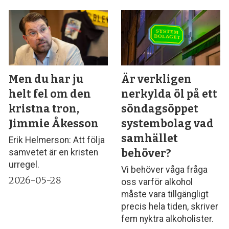
Men du har ju
Är verkligen
helt fel om den
nerkylda öl på ett
kristna tron,
söndagsöppet
Jimmie Åkesson
systembolag vad
samhället
Erik Helmerson: Att följa
behöver?
samvetet är en kristen
urregel.
Vi behöver våga fråga
2026-05-28
oss varför alkohol
måste vara tillgängligt
precis hela tiden, skriver
fem nyktra alkoholister.