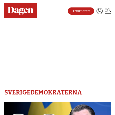
Prenumerera
Sverigedemokraterna
–
Dagen
SVERIGEDEMOKRATERNA