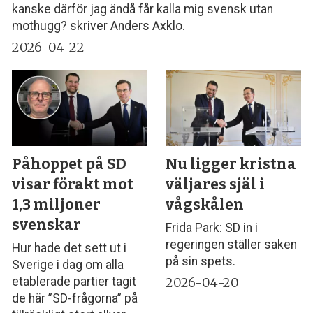
kanske därför jag ändå får kalla mig svensk utan
mothugg? skriver Anders Axklo.
2026-04-22
Påhoppet på SD
Nu ligger kristna
visar förakt mot
väljares själ i
1,3 miljoner
vågskålen
svenskar
Frida Park: SD in i
regeringen ställer saken
Hur hade det sett ut i
på sin spets.
Sverige i dag om alla
2026-04-20
etablerade partier tagit
de här ”SD-frågorna” på