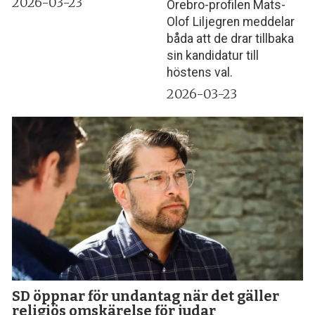
2026-03-23
Örebro-profilen Mats-
Olof Liljegren meddelar
båda att de drar tillbaka
sin kandidatur till
höstens val.
2026-03-23
SD öppnar för undantag när det gäller
religiös omskärelse för judar