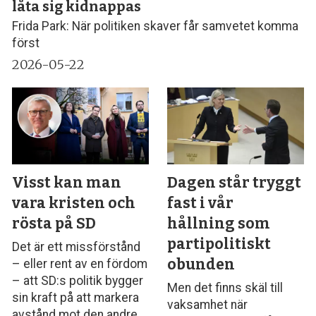
låta sig kidnappas
Frida Park: När politiken skaver får samvetet komma
först
2026-05-22
Visst kan man
Dagen står tryggt
vara kristen och
fast i vår
rösta på SD
hållning som
partipolitiskt
Det är ett missförstånd
obunden
– eller rent av en fördom
– att SD:s politik bygger
Men det finns skäl till
sin kraft på att markera
vaksamhet när
avstånd mot den andre,