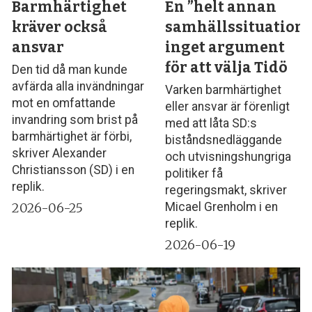
Barmhärtighet
En ”helt annan
kräver också
samhällssituation”
ansvar
inget argument
för att välja Tidö
Den tid då man kunde
avfärda alla invändningar
Varken barmhärtighet
mot en omfattande
eller ansvar är förenligt
invandring som brist på
med att låta SD:s
barmhärtighet är förbi,
biståndsnedläggande
skriver Alexander
och utvisningshungriga
Christiansson (SD) i en
politiker få
replik.
regeringsmakt, skriver
2026-06-25
Micael Grenholm i en
replik.
2026-06-19