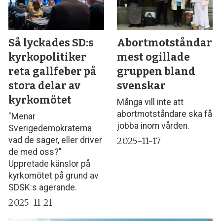
Så lyckades SD:s
Abortmotståndare
kyrkopolitiker
mest ogillade
reta gallfeber på
gruppen bland
stora delar av
svenskar
kyrkomötet
Många vill inte att
abortmotståndare ska få
"Menar
jobba inom vården.
Sverigedemokraterna
2025-11-17
vad de säger, eller driver
de med oss?"
Uppretade känslor på
kyrkomötet på grund av
SDSK:s agerande.
2025-11-21