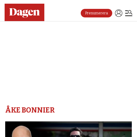
Prenumerera
Åke
bonnier
–
Dagen
ÅKE BONNIER