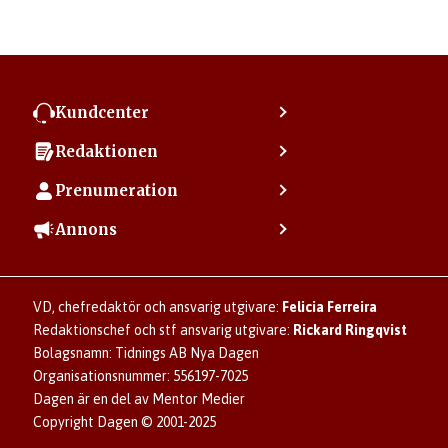
Kundcenter
Kontakta kundcenter
Redaktionen
Min sida
Kontakta redaktionen
Vanliga frågor
Prenumeration
Tipsa Dagen
Integritetspolicy
Bli prenumerant
Vill du debattera i Dagen?
Annons
Användarvillkor
Så skapar du ett konto
Lös korsord och sudoku
Kontakta annons
Om kakor (cookies)
Ladda ner Dagens appar
Dagen förklarar
Annonsera
Hantera kakor (cookies)
Dagens nyhetsbrev
Upphovsrätt och AI
Familjeannonser
VD, chefredaktör och ansvarig utgivare:
Felicia Ferreira
Dagen som taltidningen
Om Dagen
Se dödsannonser/minnesrum
Redaktionschef och stf ansvarig utgivare:
Rickard Ringqvist
Senaste numret av eDagen
Anmäl störande/felaktig annons
Bolagsnamn: Tidnings AB Nya Dagen
Dagens arkiv
Organisationsnummer: 556197-7025
Dagen är en del av Mentor Medier
Copyright Dagen © 2001-2025