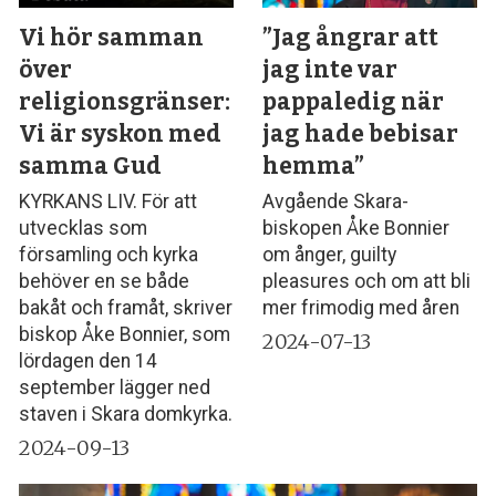
Vi hör samman
”Jag ångrar att
över
jag inte var
religionsgränser:
pappaledig när
Vi är syskon med
jag hade bebisar
samma Gud
hemma”
KYRKANS LIV. För att
Avgående Skara-
utvecklas som
biskopen Åke Bonnier
församling och kyrka
om ånger, guilty
behöver en se både
pleasures och om att bli
bakåt och framåt, skriver
mer frimodig med åren
biskop Åke Bonnier, som
2024-07-13
lördagen den 14
september lägger ned
staven i Skara domkyrka.
2024-09-13