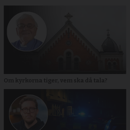
Om kyrkorna tiger, vem ska då tala?