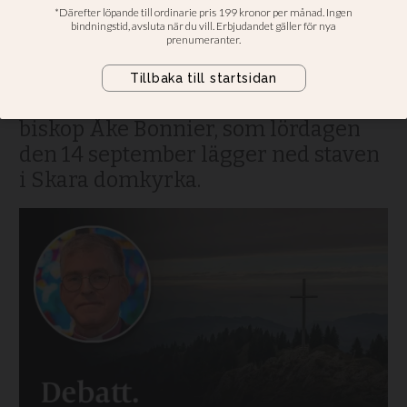
syskon med samma Gud
KYRKANS LIV. För att utvecklas som
församling och kyrka behöver en se
både bakåt och framåt, skriver
biskop Åke Bonnier, som lördagen
den 14 september lägger ned staven
i Skara domkyrka.