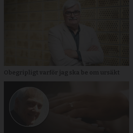
Obegripligt varför jag ska be om ursäkt