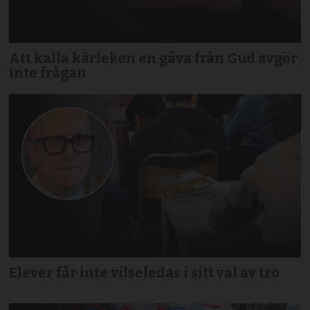
Att kalla kärleken en gåva från Gud avgör
inte frågan
Elever får inte vilseledas i sitt val av tro