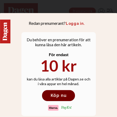
Prenumerera
DEBATT
Vi hör samman över
religionsgränser: Vi är