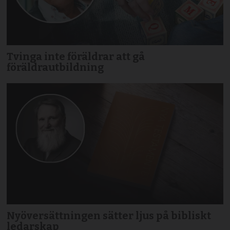
Tvinga inte föräldrar att gå
föräldrautbildning
Nyöversättningen sätter ljus på bibliskt
ledarskap