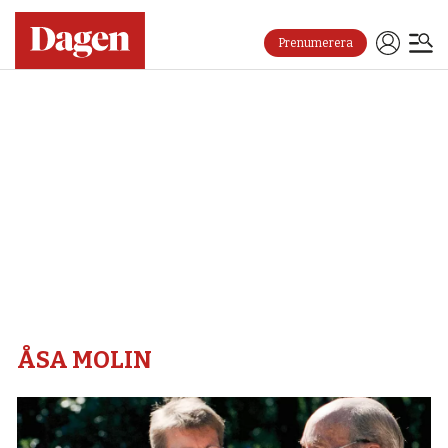
Prenumerera
Åsa
molin
–
Dagen
ÅSA MOLIN