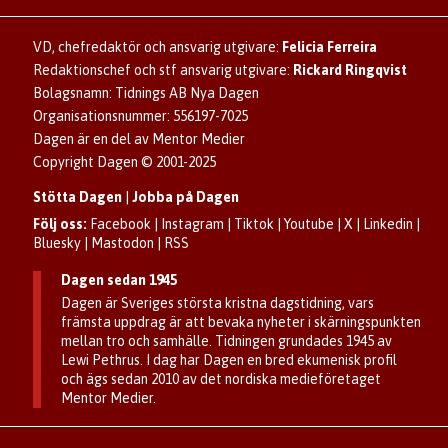
Ladda ner Dagens appar
Dagen förklarar
Annonsera
Hantera kakor (cookies)
Dagens nyhetsbrev
Upphovsrätt och AI
Familjeannonser
VD, chefredaktör och ansvarig utgivare:
Felicia Ferreira
Dagen som taltidningen
Om Dagen
Se dödsannonser/minnesrum
Redaktionschef och stf ansvarig utgivare:
Rickard Ringqvist
Senaste numret av eDagen
Anmäl störande/felaktig annons
Bolagsnamn: Tidnings AB Nya Dagen
Dagens arkiv
Organisationsnummer: 556197-7025
Dagen är en del av Mentor Medier
Copyright Dagen © 2001-2025
Stötta Dagen
|
Jobba på Dagen
Följ oss:
Facebook
|
Instagram
|
Tiktok
|
Youtube
|
X
|
Linkedin
|
Bluesky
|
Mastodon
|
RSS
Dagen sedan 1945
Dagen är Sveriges största kristna dagstidning, vars
främsta uppdrag är att bevaka nyheter i skärningspunkten
mellan tro och samhälle. Tidningen grundades 1945 av
Lewi Pethrus. I dag har Dagen en bred ekumenisk profil
och ägs sedan 2010 av det nordiska medieföretaget
Mentor Medier.