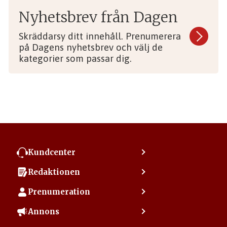
Nyhetsbrev från Dagen
Skräddarsy ditt innehåll. Prenumerera
på Dagens nyhetsbrev och välj de
kategorier som passar dig.
Kundcenter
Kontakta kundcenter
Redaktionen
Min sida
Kontakta redaktionen
Vanliga frågor
Prenumeration
Tipsa Dagen
Integritetspolicy
Bli prenumerant
Vill du debattera i Dagen?
Annons
Användarvillkor
Så skapar du ett konto
Lös korsord och sudoku
Kontakta annons
Om kakor (cookies)