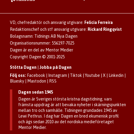
Användarvillkor
Så skapar du ett konto
Lös korsord och sudoku
Kontakta annons
Om kakor (cookies)
Ladda ner Dagens appar
Dagen förklarar
Annonsera
Hantera kakor (cookies)
Dagens nyhetsbrev
Upphovsrätt och AI
Rubrikannonser
VD, chefredaktör och ansvarig utgivare:
Felicia Ferreira
Dagen som taltidningen
Om Dagen
Familjeannonser
Redaktionschef och stf ansvarig utgivare:
Rickard Ringqvist
Senaste numret av eDagen
Se dödsannonser/minnesrum
Bolagsnamn: Tidnings AB Nya Dagen
Dagens arkiv
Organisationsnummer: 556197-7025
Anmäl störande/felaktig annons
Dagen är en del av Mentor Medier
Copyright Dagen © 2001-2025
Stötta Dagen
|
Jobba på Dagen
Följ oss:
Facebook
|
Instagram
|
Tiktok
|
Youtube
|
X
|
Linkedin
|
Bluesky
|
Mastodon
|
RSS
Dagen sedan 1945
Dagen är Sveriges största kristna dagstidning, vars
främsta uppdrag är att bevaka nyheter i skärningspunkten
mellan tro och samhälle. Tidningen grundades 1945 av
Lewi Pethrus. I dag har Dagen en bred ekumenisk profil
och ägs sedan 2010 av det nordiska medieföretaget
Mentor Medier.