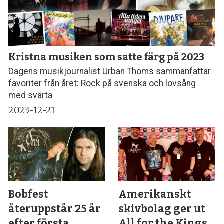
Kristna musiken som satte färg på 2023
Dagens musikjournalist Urban Thoms sammanfattar
favoriter från året: Rock på svenska och lovsång
med svärta
2023-12-21
Bobfest
Amerikanskt
återuppstår 25 år
skivbolag ger ut
efter första
All for the Kings