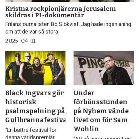
Kristna rockpionjärerna Jerusalem
skildras i P1-dokumentär
Frilansjournalisten Bo Sjökvist: Jag hade ingen aning
om att de var så stora
2025-04-11
Black Ingvars gör
Under
historisk
förbönsstunden
psalmspelning på
på Nyhem vände
Gullbrannafestivalen
livet om för Sam
Wohlin
“En bättre festival för
denna världspremiär