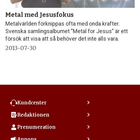
Metal med Jesusfokus
Metalvärlden förknippas ofta med onda krafter.
Svenska samlingsalbumet ”Metal for Jesus” är ett
försök att visa att så behöver det inte alls vara.
2013-07-30
Kundcenter
Kontakta kundcenter
Redaktionen
Min sida
Kontakta redaktionen
Vanliga frågor
Prenumeration
Tipsa Dagen
Integritetspolicy
Bli prenumerant
Vill du debattera i Dagen?
Annons