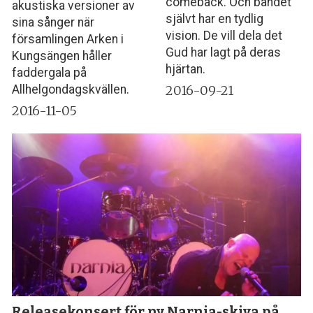
comeback. Och bandet
akustiska versioner av
självt har en tydlig
sina sånger när
vision. De vill dela det
församlingen Arken i
Gud har lagt på deras
Kungsängen håller
hjärtan.
faddergala på
2016-09-21
Allhelgondagskvällen.
2016-11-05
Releasekonsert för ny Narnia-skiva på