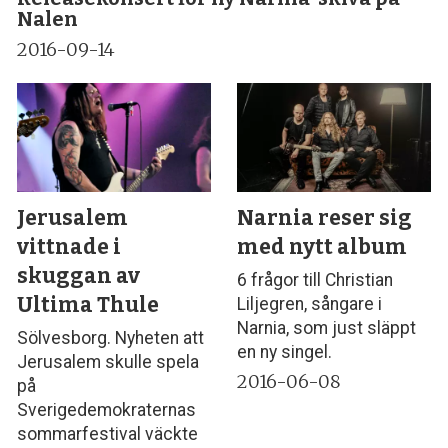
Nalen
2016-09-14
Jerusalem
Narnia reser sig
vittnade i
med nytt album
skuggan av
6 frågor till Christian
Ultima Thule
Lilje­gren, sångare i
Narnia, som just släppt
Sölvesborg. Nyheten att
en ny singel.
Jerusalem skulle spela
2016-06-08
på
Sverigedemokraternas
sommarfestival väckte