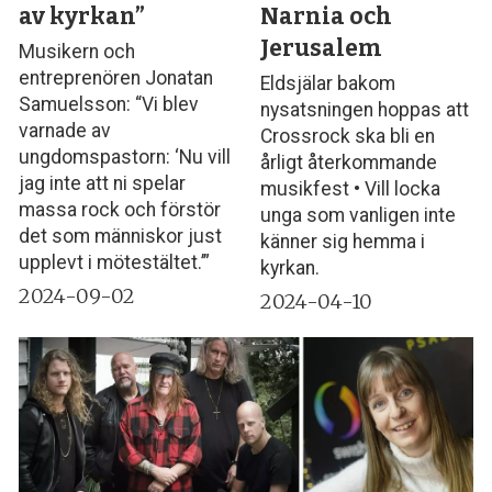
av kyrkan”
Narnia och
Jerusalem
Musikern och
entreprenören Jonatan
Eldsjälar bakom
Samuelsson: “Vi blev
nysatsningen hoppas att
varnade av
Crossrock ska bli en
ungdomspastorn: ‘Nu vill
årligt återkommande
jag inte att ni spelar
musikfest • Vill locka
massa rock och förstör
unga som vanligen inte
det som människor just
känner sig hemma i
upplevt i mötestältet.’”
kyrkan.
2024-09-02
2024-04-10