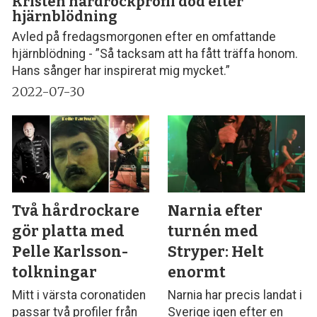
Kristen hårdrockprofil död efter
hjärnblödning
Avled på fredagsmorgonen efter en omfattande
hjärnblödning - ”Så tacksam att ha fått träffa honom.
Hans sånger har inspirerat mig mycket.”
2022-07-30
Två hårdrockare
Narnia efter
gör platta med
turnén med
Pelle Karlsson-
Stryper: Helt
tolkningar
enormt
Mitt i värsta coronatiden
Narnia har precis landat i
passar två profiler från
Sverige igen efter en