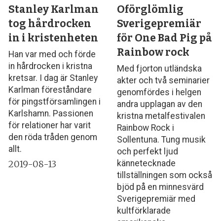
Stanley Karlman
Oförglömlig
tog hårdrocken
Sverigepremiär
in i kristenheten
för One Bad Pig på
Rainbow rock
Han var med och förde
in hårdrocken i kristna
Med fjorton utländska
kretsar. I dag är Stanley
akter och två seminarier
Karlman föreståndare
genomfördes i helgen
för pingstförsamlingen i
andra upplagan av den
Karlshamn. Passionen
kristna metalfestivalen
för relationer har varit
Rainbow Rock i
den röda tråden genom
Sollentuna. Tung musik
allt.
och perfekt ljud
2019-08-13
kännetecknade
tillställningen som också
bjöd på en minnesvärd
Sverigepremiär med
kultförklarade