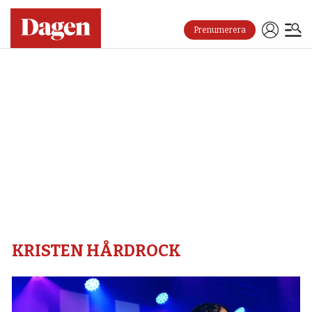
Prenumerera
Kristen
hårdrock
–
Dagen
KRISTEN HÅRDROCK