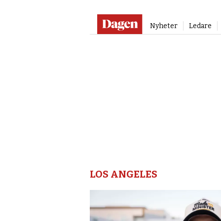
Nyheter
Ledare
Los
angeles
–
Dagen
LOS ANGELES