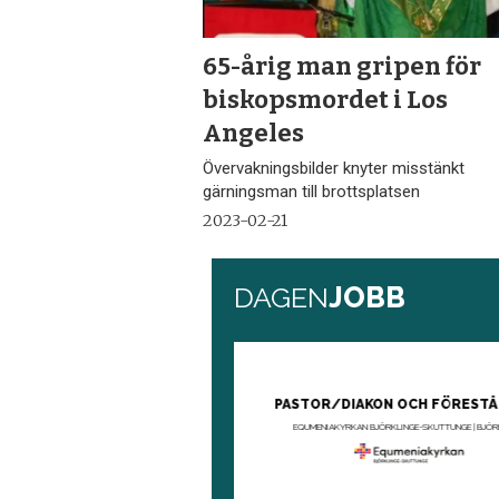
65-årig man gripen för
biskopsmordet i Los
Angeles
Övervakningsbilder knyter misstänkt
gärningsman till brottsplatsen
2023-02-21