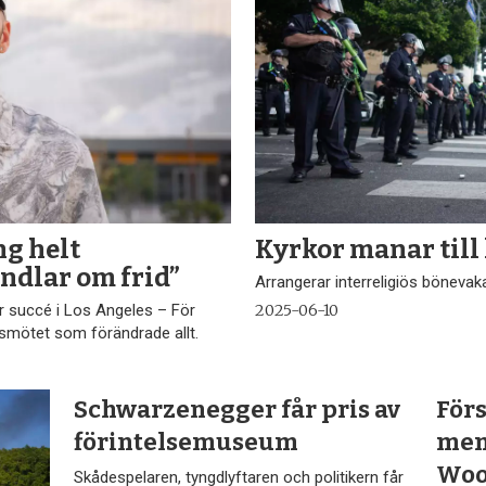
ng helt
Kyrkor manar till
ndlar om frid”
Arrangerar interreligiös bönevaka
r succé i Los Angeles – För
2025-06-10
mötet som förändrade allt.
Schwarzenegger får pris av
Förs
förintelsemuseum
men
Wo
Skådespelaren, tyngdlyftaren och politikern får