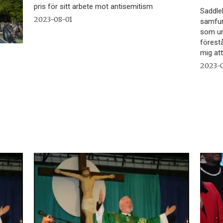
pris för sitt arbete mot antisemitism
Saddleb
2023-08-01
samfun
som un
förest
mig att
n
2023-