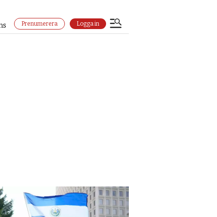
Prenumerera
Logga in
ns