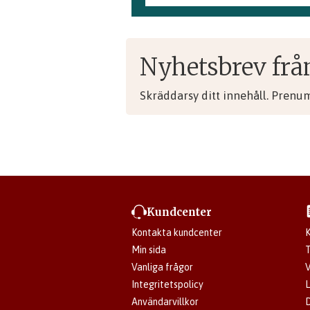
Nyhetsbrev frå
Skräddarsy ditt innehåll. Prenu
Kundcenter
Kontakta kundcenter
K
Min sida
T
Vanliga frågor
V
Integritetspolicy
L
Användarvillkor
D