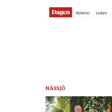
Nyheter
Ledare
Nässjö
–
Dagen
NÄSSJÖ