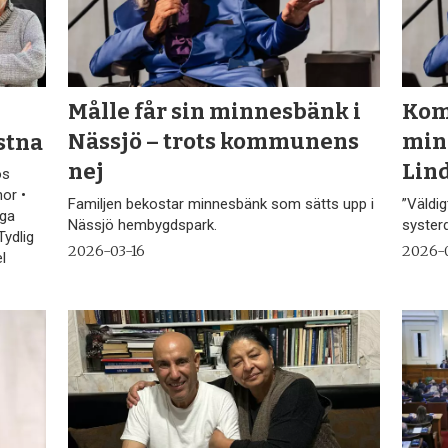
Målle får sin minnesbänk i
Kom
stna
Nässjö – trots kommunens
min
nej
Lin
os
or •
Familjen bekostar minnesbänk som sätts upp i
”Väldig
nga
Nässjö hembygdspark.
syster
Tydlig
2026-03-16
2026-
l