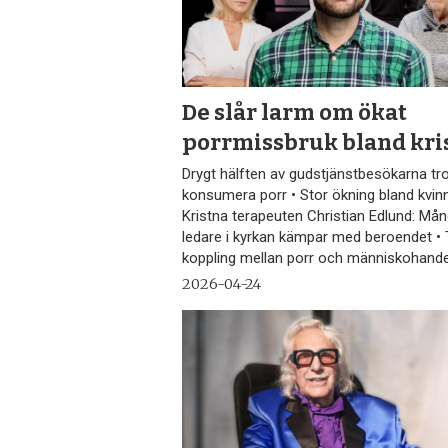
De slår larm om ökat
porrmissbruk bland kri
Drygt hälften av gudstjänstbesökarna tr
konsumera porr • Stor ökning bland kvinn
Kristna terapeuten Christian Edlund: Må
ledare i kyrkan kämpar med beroendet • 
koppling mellan porr och människohande
2026-04-24