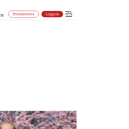
Prenumerera
Logga in
ns