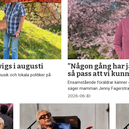
igs i augusti
”Någon gång har j
så pass att vi kunn
sik och lokala politiker på
Ensamstående föräldrar känner o
säger mamman Jenny Fagerstr
2026-06-10