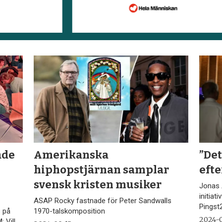
ade
Amerikanska
”Det
hiphopstjärnan samplar
efte
svensk kristen musiker
Jonas 
initiat
ASAP Rocky fastnade för Peter Sandwalls
Pingst
 på
1970-talskomposition
2024-0
 Vill