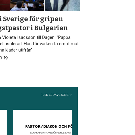
i Sverige för gripen
stpastor i Bulgarien
 Violeta Isacsson till Dagen: ”Pappa
helt isolerad. Han får varken ta emot mat
ena kläder utifrån”
0-19