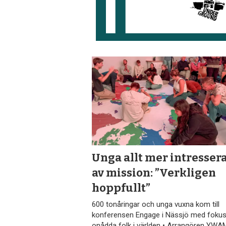
Unga allt mer intresser
av mission: ”Verkligen
hoppfullt”
600 tonåringar och unga vuxna kom till
konferensen Engage i Nässjö med fokus
onådda folk i världen • Arrangören YWAM: