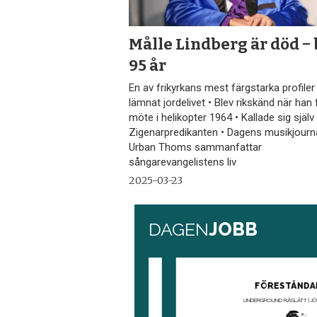
Målle Lindberg är död − 
95 år
En av frikyrkans mest färgstarka profiler
lämnat jordelivet • Blev rikskänd när han fl
möte i helikopter 1964 • Kallade sig själv
Zigenarpredikanten • Dagens musikjourna
Urban Thoms sammanfattar
sångarevangelistens liv
2025-03-23