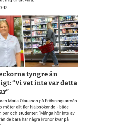
at mig till att vara.”
0-18
eckorna tyngre än
igt: “Vi vet inte var detta
ar”
aren Maria Olausson på Frälsningsarmén
ö möter allt fler hjälpsökande - både
r, par och studenter: “Många hör inte av
rän de bara har några kronor kvar på
”