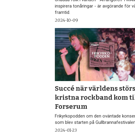
inspirera tonåringar - är avgörande för v
framtid.
2024-10-09
Succé när världens stör
kristna rockband kom ti
Forserum
Frikyrkopodden om den oväntade konse
som blev starten på Gullbrannafestivale
2024-01-23