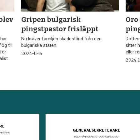
blev
Gripen bulgarisk
Oro 
pingstpastor frisläppt
ping
 har
Nu kräver familjen skadestånd från den
Dottern
ög till
bulgariska staten.
sitter 
 för
eller r
2024-11-14
list
2024-1