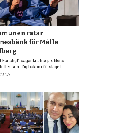
munen ratar
nesbänk för Målle
dberg
t konstigt” säger kristne profilens
dotter som låg bakom förslaget
02-25