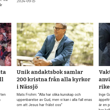
2024-09-15
år
sta
Unik andaktsbok samlar
Vak
ll
200 kristna från alla kyrkor
anv
i Nässjö
rike
rten
Mats Frohm: ”Alla har olika kunskap och
Inge G
n
uppenbarelse av Gud, men vi kan i alla fall enas
äppelt
om att Jesus har frälst oss”
är en 