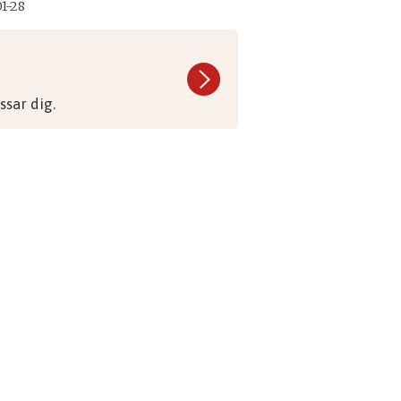
1-28
sar dig.