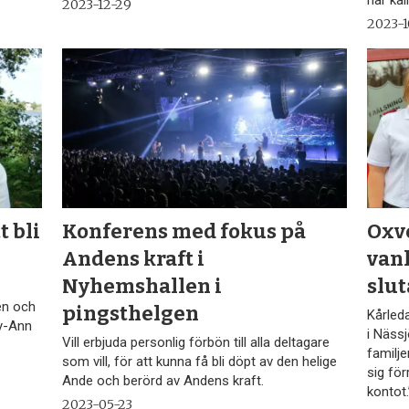
har kall
2023-12-29
2023-1
t bli
Konferens med fokus på
Oxv
Andens kraft i
vanl
Nyhemshallen i
slut
en och
pingsthelgen
Kårled
y-Ann
i Nässj
Vill erbjuda personlig förbön till alla deltagare
familje
som vill, för att kunna få bli döpt av den helige
sig för
Ande och berörd av Andens kraft.
kontot.
2023-05-23