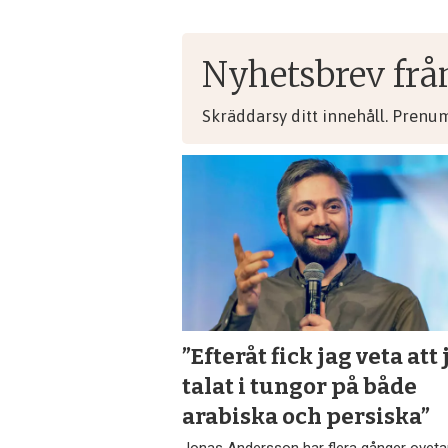
Nyhetsbrev frå
Skräddarsy ditt innehåll. Prenu
”Efteråt fick jag veta att 
talat i tungor på både
arabiska och persiska”
Jonas Andersson har flera gånger ovet