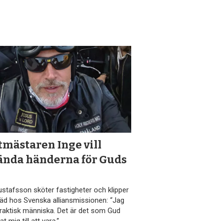
tmästaren Inge vill
ända händerna för Guds
ustafsson sköter fastigheter och klipper
räd hos Svenska alliansmissionen: “Jag
praktisk människa. Det är det som Gud