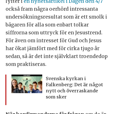
lyfter i
en nyhetsartikel i Dagen den 4/7
också fram några oerhörd intressanta
undersökningsresultat som är ett smolk i
bägaren för alla som enbart tolkar
siffrorna som uttryck för en Jesustrend.
För även om intresset för Gud och Jesus
har ökat jämfört med för cirka tjugo år
sedan, så är det inte självklart troendedop
som praktiseras.
Svenska kyrkan i
Falkenberg: Det är något
nytt och överraskande
som sker