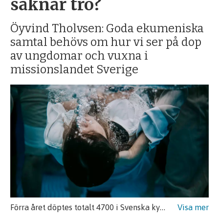
saknar tro?
Öyvind Tholvsen: Goda ekumeniska
samtal behövs om hur vi ser på dop
av ungdomar och vuxna i
missionslandet Sverige
Förra året döptes totalt 4700 i Svenska kyrkan inför att de ville konfirmeras. Det är glädjande många.