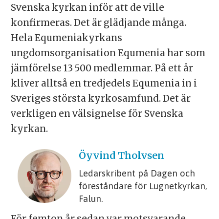
Svenska kyrkan inför att de ville
konfirmeras. Det är glädjande många.
Hela Equmeniakyrkans
ungdomsorganisation Equmenia har som
jämförelse 13 500 medlemmar. På ett år
kliver alltså en tredjedels Equmenia in i
Sveriges största kyrkosamfund. Det är
verkligen en välsignelse för Svenska
kyrkan.
Öyvind
Tholvsen
Ledarskribent på Dagen och
föreståndare för Lugnetkyrkan,
Falun.
För femton år sedan var motsvarande