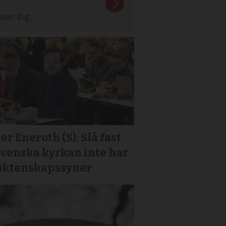
sar dig.
er Eneroth (S): Slå fast
Svenska kyrkan inte har
 äktenskapssyner