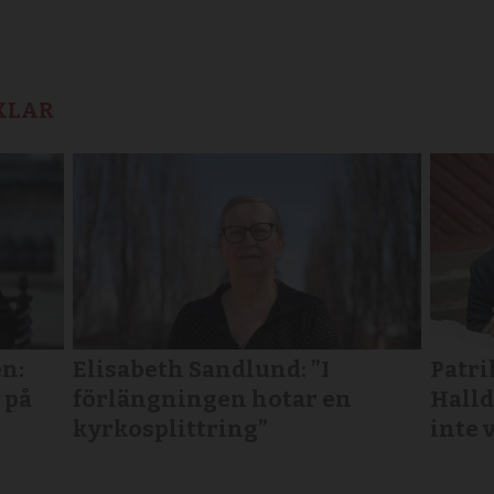
KLAR
n:
Elisabeth Sandlund: ”I
Patri
 på
förlängningen hotar en
Halld
kyrkosplittring”
inte 