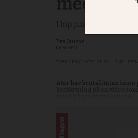
med vålds
Hoppas att Tyre Nicho
Eva Janzon
REPORTER
PUBLICERAD
2023-01-29 - 13:47
SEN
Åter har brutaliteten inom
bestörtning på en video som
avled några dagar senare.