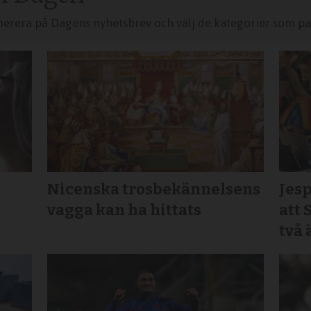
merera på Dagens nyhetsbrev och välj de kategorier som pas
Nicenska trosbekännelsens
Jesp
vagga kan ha hittats
att 
två