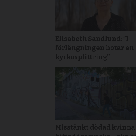
Elisabeth Sandlund: ”I
förlängningen hotar en
kyrkosplittring”
Misstänkt dödad kvinna