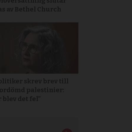
löversättning slutar
as av Bethel Church
litiker skrev brev till
or­dömd palestinier:
 blev det fel”