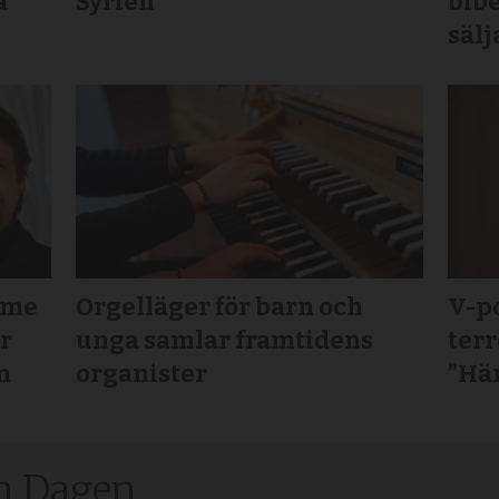
a
Syrien
bibe
sälj
mme
Orgelläger för barn och
V-po
ör
unga samlar framtidens
terr
m
organister
”Här
n Dagen