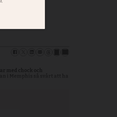
olisen
ill helande.
rar med chock och
an i Memphis så svårt att ha