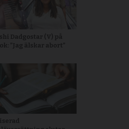
hi Dadgostar (V) på
ok: ”Jag älskar abort”
iserad