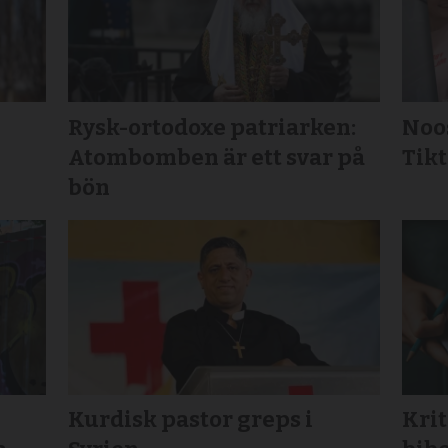
Rysk-ortodoxe patriarken:
Noos
Atombomben är ett svar på
Tikt
bön
Kurdisk pastor greps i
Krit