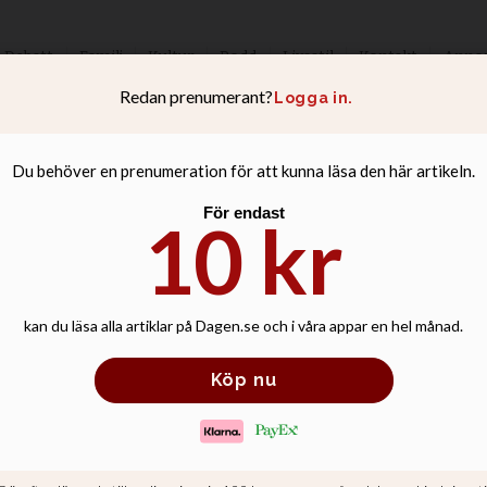
Debatt
Familj
Kultur
Podd
Livsstil
Kontakt
Anno
Memphis: Dags gö