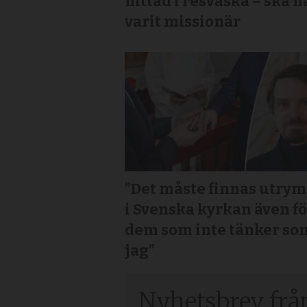
hittad i resväska – ska h
varit missionär
”Det måste finnas utry
i Svenska kyrkan även f
dem som inte tänker so
jag”
Nyhetsbrev frå