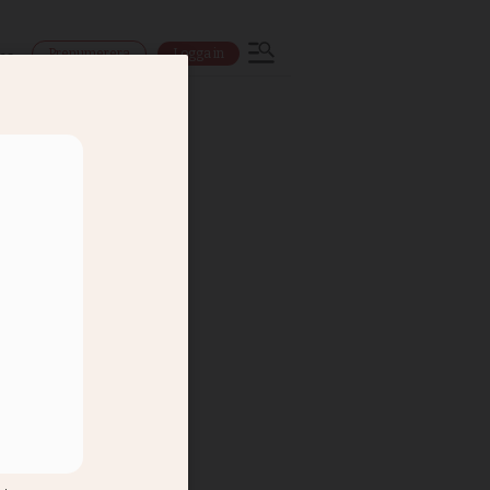
Prenumerera
Logga in
ns
ra upp