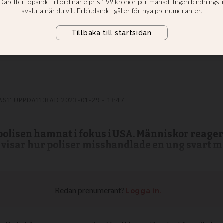
kulturen inom p
ls begravning ska bli ett tillfälle t
AST UPPDATERAD
2023-01-29 - 13:47
 polisen hamnat i fokus i USA. Människor reage
 visar hur poliser misshandlade en ung svart m