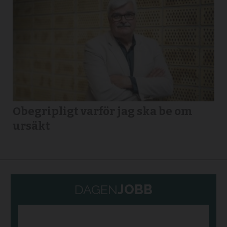
Obegripligt varför jag ska be om
ursäkt