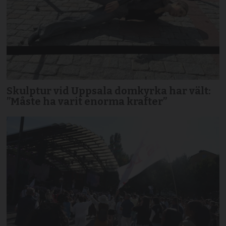
Skulptur vid Uppsala domkyrka har vält:
”Måste ha varit enorma krafter”