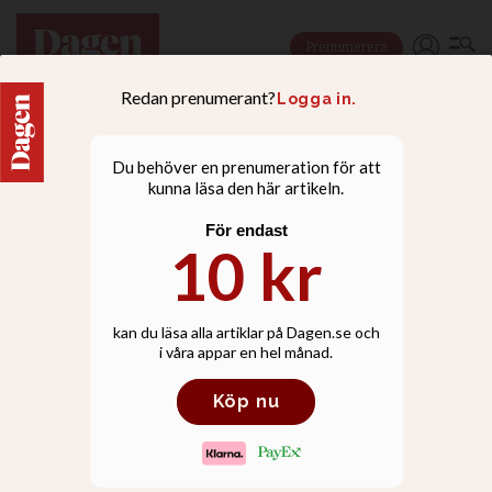
Prenumerera
NYHETER
Stor adventsljusstake på
kyrkans tak lyser upp