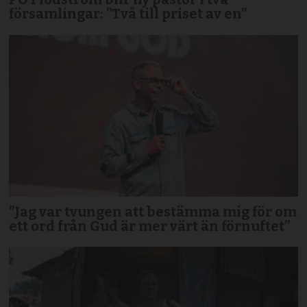
församlingar: ”Två till priset av en”
”Jag var tvungen att bestämma mig för om
ett ord från Gud är mer värt än förnuftet”