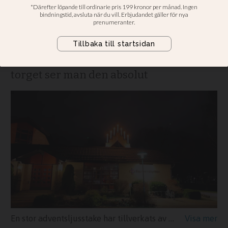
decembermörkret i
Lerum
Scoutledaren Jonas Alrikson: Från
torget ser man den absolut
En stor adventsljusstake har tillverkats av scouter i Equmenia i Lerum. Den färdiga ljusstaken står nu på taket på Equmeniakyrkan.