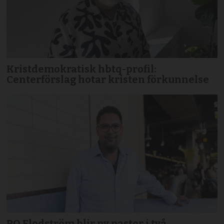
Kristdemokratisk hbtq-profil:
Centerförslag hotar kristen förkunnelse
PO Flodström blir ny pastor i två