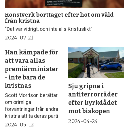
Konstverk borttaget efter hot om våld
från kristna
“Det var vidrigt, och inte alls Kristuslikt”
2024-07-21
Han kämpade för
att vara allas
premiärminister
- inte bara de
kristnas
Sju gripna i
antiterrorräder
Scott Morrison berättar
efter kyrkdådet
om orimliga
förväntningar från andra
mot biskopen
kristna att ta deras parti
2024-04-24
2024-05-12