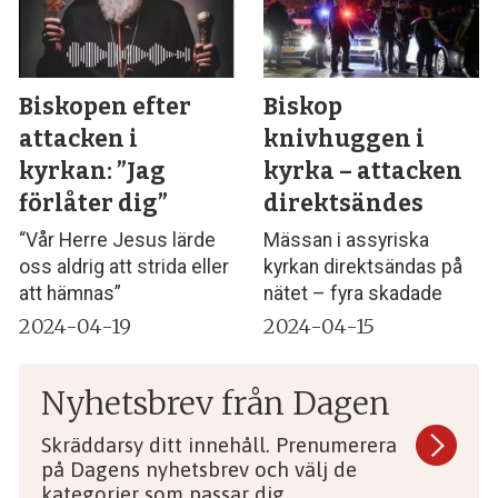
Biskopen efter
Biskop
attacken i
knivhuggen i
kyrkan: ”Jag
kyrka – attacken
förlåter dig”
direktsändes
“Vår Herre Jesus lärde
Mässan i assyriska
oss aldrig att strida eller
kyrkan direktsändas på
att hämnas”
nätet – fyra skadade
2024-04-19
2024-04-15
Nyhetsbrev från Dagen
Skräddarsy ditt innehåll. Prenumerera
på Dagens nyhetsbrev och välj de
kategorier som passar dig.