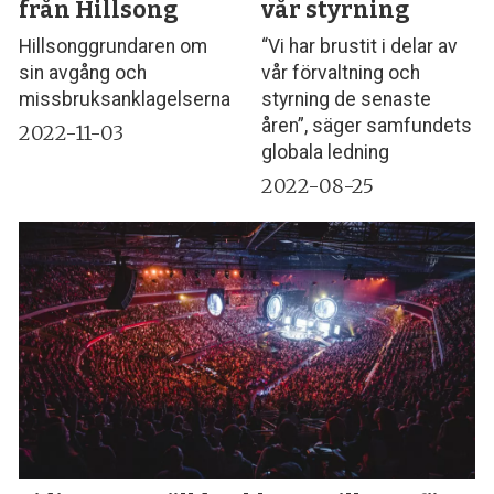
från Hillsong
vår styrning
Hillsonggrundaren om
“Vi har brustit i delar av
sin avgång och
vår förvaltning och
missbruksanklagelserna
styrning de senaste
åren”, säger samfundets
2022-11-03
globala ledning
2022-08-25