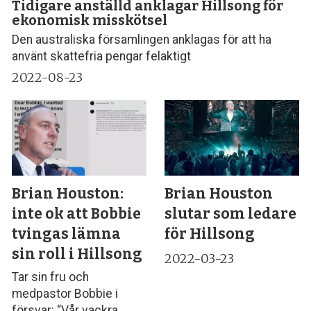
Tidigare anställd anklagar Hillsong för
ekonomisk misskötsel
Den australiska församlingen anklagas för att ha
använt skattefria pengar felaktigt
2022-08-23
Brian Houston:
Brian Houston
inte ok att Bobbie
slutar som ledare
tvingas lämna
för Hillsong
sin roll i Hillsong
2022-03-23
Tar sin fru och
medpastor Bobbie i
försvar: “Vår vackra