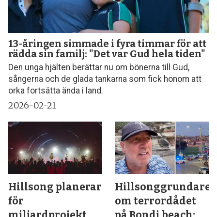
13-åringen simmade i fyra timmar för att
rädda sin familj: "Det var Gud hela tiden"
Den unga hjälten berättar nu om bönerna till Gud,
sångerna och de glada tankarna som fick honom att
orka fortsätta ända i land.
2026-02-21
Hillsong planerar
Hillsonggrundare
för
om terrordådet
miljardprojekt
på Bondi beach: