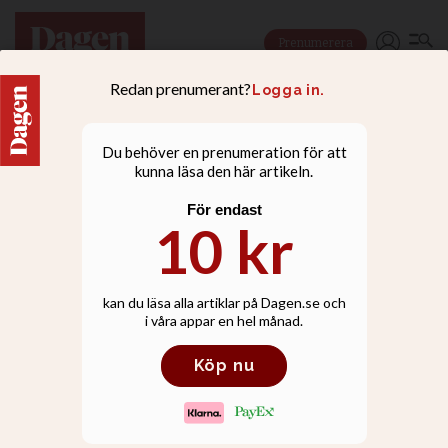
Prenumerera
NYHETER
Minst 16 döda i
terrorattack i samband