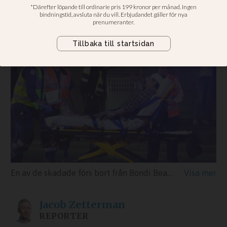
med start av judisk
högtid i Australien
En av de skadade förs bort från Bondi Beach efter skjutningen där hittills minst 16 personer har dött.
Jacob
Zetterman
REPORTER