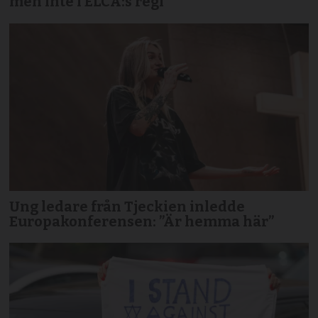
men inte i ELCA:s regi
Ung ledare från Tjeckien inledde
Europakonferensen: ”Är hemma här”