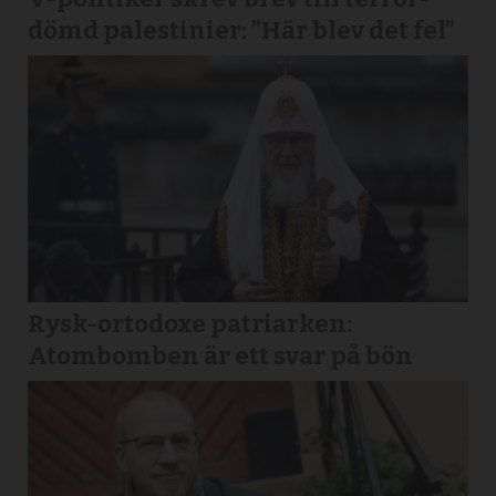
dömd palestinier: ”Här blev det fel”
Rysk-ortodoxe patriarken:
Atombomben är ett svar på bön