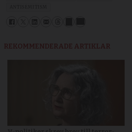
ANTISEMITISM
REKOMMENDERADE ARTIKLAR
V-politiker skrev brev till terror­