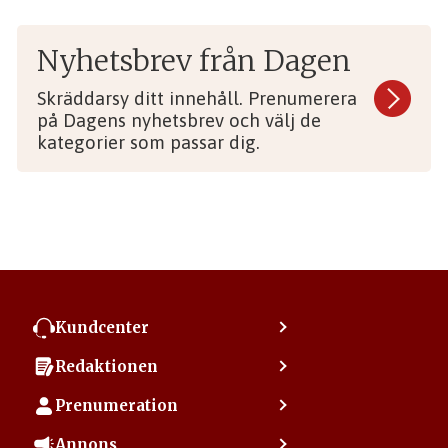
Nyhetsbrev från Dagen
Skräddarsy ditt innehåll. Prenumerera
på Dagens nyhetsbrev och välj de
kategorier som passar dig.
Kundcenter
Kontakta kundcenter
Redaktionen
Min sida
Kontakta redaktionen
Vanliga frågor
Prenumeration
Tipsa Dagen
Integritetspolicy
Bli prenumerant
Vill du debattera i Dagen?
Annons