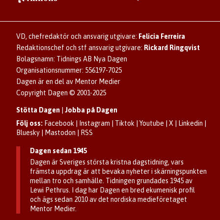
Användarvillkor
Så skapar du ett konto
Lös korsord och sudoku
Kontakta annons
Om kakor (cookies)
Ladda ner Dagens appar
Dagen förklarar
Annonsera
Hantera kakor (cookies)
Dagens nyhetsbrev
Upphovsrätt och AI
Familjeannonser
VD, chefredaktör och ansvarig utgivare:
Felicia Ferreira
Dagen som taltidningen
Om Dagen
Se dödsannonser/minnesrum
Redaktionschef och stf ansvarig utgivare:
Rickard Ringqvist
Senaste numret av eDagen
Anmäl störande/felaktig annons
Bolagsnamn: Tidnings AB Nya Dagen
Dagens arkiv
Organisationsnummer: 556197-7025
Dagen är en del av Mentor Medier
Copyright Dagen © 2001-2025
Stötta Dagen
|
Jobba på Dagen
Följ oss:
Facebook
|
Instagram
|
Tiktok
|
Youtube
|
X
|
Linkedin
|
Bluesky
|
Mastodon
|
RSS
Dagen sedan 1945
Dagen är Sveriges största kristna dagstidning, vars
främsta uppdrag är att bevaka nyheter i skärningspunkten
mellan tro och samhälle. Tidningen grundades 1945 av
Lewi Pethrus. I dag har Dagen en bred ekumenisk profil
och ägs sedan 2010 av det nordiska medieföretaget
Mentor Medier.