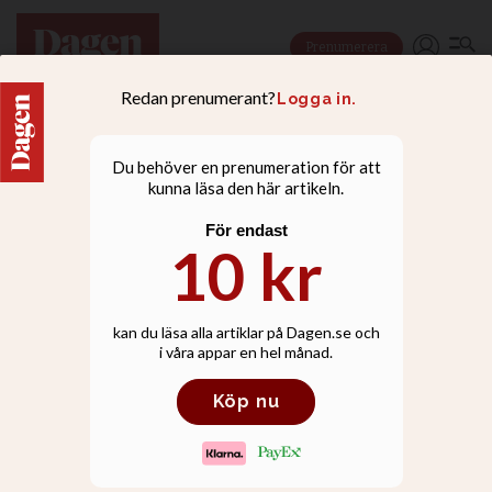
Prenumerera
🔴 🔵 VAL 2026
Elisabeth Thand
Ringqvist (C): Jag vet