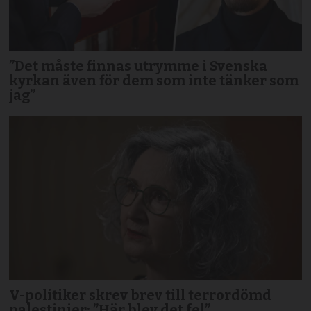
”Det måste finnas utrymme i Svenska
kyrkan även för dem som inte tänker som
jag”
V-politiker skrev brev till terror­dömd
palestinier: ”Här blev det fel”