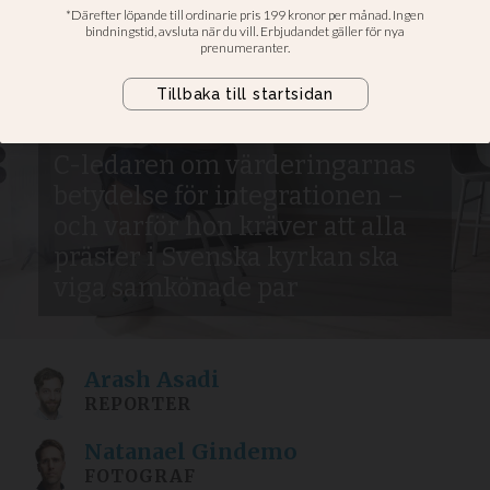
inte om politiken
kunde ha förhindrat
islamismen i Sverige
C-ledaren om värderingarnas
betydelse för integrationen –
och varför hon kräver att alla
präster i Svenska kyrkan ska
viga samkönade par
Arash
Asadi
REPORTER
Natanael
Gindemo
FOTOGRAF