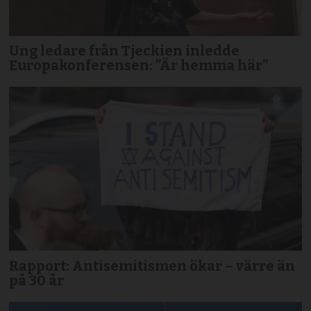
Ung ledare från Tjeckien inledde
Europakonferensen: ”Är hemma här”
Rapport: Antisemitismen ökar – värre än
på 30 år